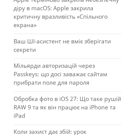
діру в macOS: Apple закрила
критичну вразливість «Спільного
екрана»
Ваш ШІ-асистент не вміє зберігати
секрети
Мільярди авторизацій через
Passkeys: що досі заважає сайтам
прибрати поле для пароля
Обробка фото в iOS 27: Що таке рушій
RAW 9 та як він працює на iPhone та
iPad
Коли захист дає збій: урок