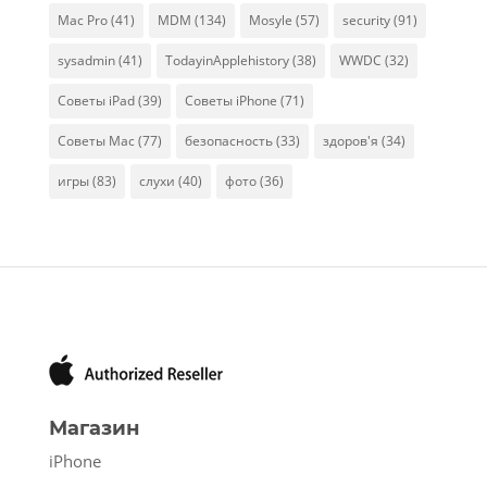
Mac Pro
(41)
MDM
(134)
Mosyle
(57)
security
(91)
sysadmin
(41)
TodayinApplehistory
(38)
WWDC
(32)
Советы iPad
(39)
Советы iPhone
(71)
Советы Mac
(77)
безопасность
(33)
здоров'я
(34)
игры
(83)
слухи
(40)
фото
(36)
Магазин
iPhone