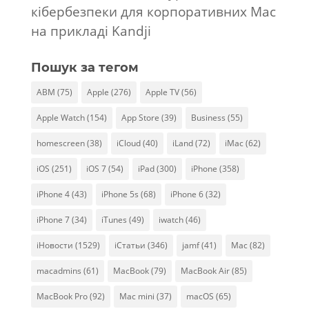
кібербезпеки для корпоративних Mac
на прикладі Kandji
Пошук за тегом
ABM
(75)
Apple
(276)
Apple TV
(56)
Apple Watch
(154)
App Store
(39)
Business
(55)
homescreen
(38)
iCloud
(40)
iLand
(72)
iMac
(62)
iOS
(251)
iOS 7
(54)
iPad
(300)
iPhone
(358)
iPhone 4
(43)
iPhone 5s
(68)
iPhone 6
(32)
iPhone 7
(34)
iTunes
(49)
iwatch
(46)
iНовости
(1529)
iСтатьи
(346)
jamf
(41)
Mac
(82)
macadmins
(61)
MacBook
(79)
MacBook Air
(85)
MacBook Pro
(92)
Mac mini
(37)
macOS
(65)