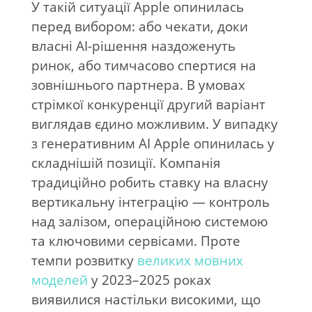
У такій ситуації Apple опинилась
перед вибором: або чекати, доки
власні AI-рішення наздоженуть
ринок, або тимчасово спертися на
зовнішнього партнера. В умовах
стрімкої конкуренції другий варіант
виглядав єдино можливим. У випадку
з генеративним AI Apple опинилась у
складнішій позиції. Компанія
традиційно робить ставку на власну
вертикальну інтеграцію — контроль
над залізом, операційною системою
та ключовими сервісами. Проте
темпи розвитку
великих мовних
моделей
у 2023–2025 роках
виявилися настільки високими, що