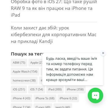
Обробка фото в iOS 27: Що таке рушій
RAW 9 та як він працює на iPhone та
iPad
Коли захист дає збій: урок
кібербезпеки для корпоративних Mac
на прикладі Kandji
Пошук за тегом
ABM
(75)
Apple
(276)
Apple TV
(56)
Apple Watch
(154)
App Store
(39)
Business
(55)
homescreen
(38)
iCloud
(40)
iLand
(72)
iMac
(62)
iOS
(251)
iOS 7
(54)
iPad
(300)
iPhone
(358)
iPhone 4
(43)
iPhone 5s
(68)
iPhone 6
(32)
iPhone 7
(34)
iTunes
(49)
iwatch
(46)