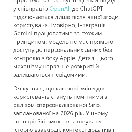
Apple вже застосовує подібний підхід
у співпраці з
OpenAI
, де ChatGPT
підключається лише після явної згоди
користувача. Імовірно, інтеграція
Gemini працюватиме за схожим
принципом: модель не має прямого
доступу до персональних даних без
контролю з боку Apple. Деталі цього
механізму наразі не розкриті й
залишаються невідомими.
Очікується, що ключові зміни для
користувачів стануть помітними з
релізом «персоналізованої Siri»,
запланованої на 2026 рік. У цьому
сценарії Siri зможе враховувати
історію взаємодії, контекст додатків і