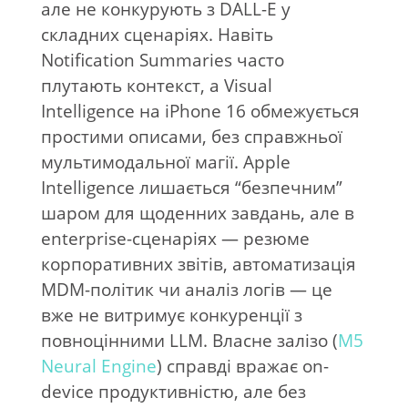
але не конкурують з DALL-E у
складних сценаріях. Навіть
Notification Summaries часто
плутають контекст, а Visual
Intelligence на iPhone 16 обмежується
простими описами, без справжньої
мультимодальної магії. Apple
Intelligence лишається “безпечним”
шаром для щоденних завдань, але в
enterprise-сценаріях — резюме
корпоративних звітів, автоматизація
MDM-політик чи аналіз логів — це
вже не витримує конкуренції з
повноцінними LLM. Власне залізо (
M5
Neural Engine
) справді вражає on-
device продуктивністю, але без