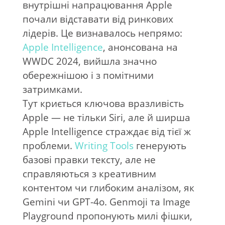
внутрішні напрацювання Apple
почали відставати від ринкових
лідерів. Це визнавалось непрямо:
Apple Intelligence
, анонсована на
WWDC 2024, вийшла значно
обережнішою і з помітними
затримками.
Тут криється ключова вразливість
Apple — не тільки Siri, але й ширша
Apple Intelligence страждає від тієї ж
проблеми.
Writing Tools
генерують
базові правки тексту, але не
справляються з креативним
контентом чи глибоким аналізом, як
Gemini чи GPT-4o. Genmoji та Image
Playground пропонують милі фішки,