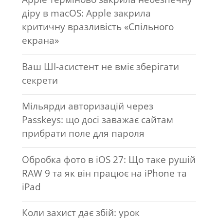
діру в macOS: Apple закрила
критичну вразливість «Спільного
екрана»
Ваш ШІ-асистент не вміє зберігати
секрети
Мільярди авторизацій через
Passkeys: що досі заважає сайтам
прибрати поле для пароля
Обробка фото в iOS 27: Що таке рушій
RAW 9 та як він працює на iPhone та
iPad
Коли захист дає збій: урок