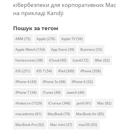
кібербезпеки для корпоративних Mac
на прикладі Kandji
Пошук за тегом
ABM
(75)
Apple
(276)
Apple TV
(56)
Apple Watch
(154)
App Store
(39)
Business
(55)
homescreen
(38)
iCloud
(40)
iLand
(72)
iMac
(62)
iOS
(251)
iOS 7
(54)
iPad
(300)
iPhone
(358)
iPhone 4
(43)
iPhone 5s
(68)
iPhone 6
(32)
iPhone 7
(34)
iTunes
(49)
iwatch
(46)
iНовости
(1529)
iСтатьи
(346)
jamf
(41)
Mac
(82)
macadmins
(61)
MacBook
(79)
MacBook Air
(85)
MacBook Pro
(92)
Mac mini
(37)
macOS
(65)