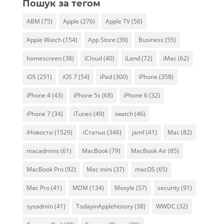
Пошук за тегом
ABM
(75)
Apple
(276)
Apple TV
(56)
Apple Watch
(154)
App Store
(39)
Business
(55)
homescreen
(38)
iCloud
(40)
iLand
(72)
iMac
(62)
iOS
(251)
iOS 7
(54)
iPad
(300)
iPhone
(358)
iPhone 4
(43)
iPhone 5s
(68)
iPhone 6
(32)
iPhone 7
(34)
iTunes
(49)
iwatch
(46)
iНовости
(1529)
iСтатьи
(346)
jamf
(41)
Mac
(82)
macadmins
(61)
MacBook
(79)
MacBook Air
(85)
MacBook Pro
(92)
Mac mini
(37)
macOS
(65)
Mac Pro
(41)
MDM
(134)
Mosyle
(57)
security
(91)
sysadmin
(41)
TodayinApplehistory
(38)
WWDC
(32)