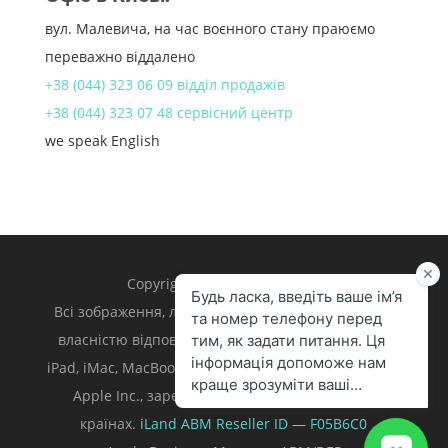
вул. Малевича, на час воєнного стану праюємо
переважно віддалено
+38 (044) 323 06 09 відділ продажів
+38 (044) 323 07 48 сервісний центр
we speak English
Copyright 1998 – 2024 iLand.
Всі зображення, логотипи та торгівельні марки є
власністю відповідних власників. Apple, iPhone,
iPad, iMac, MacBook, Mac є торгівельними марками
Apple Inc., зареєстрованими у U.S. та інших
країнах.
iLand ABM
Reseller ID — F05B6C0