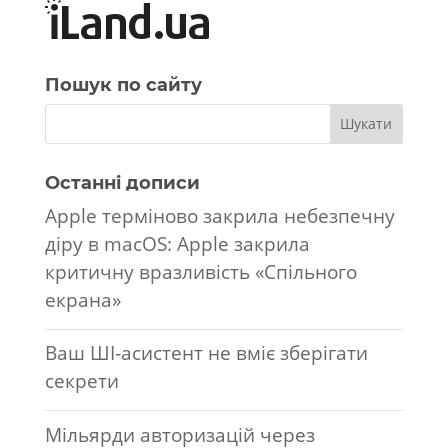
Пошук по сайту
Останні дописи
Apple терміново закрила небезпечну
діру в macOS: Apple закрила
критичну вразливість «Спільного
екрана»
Ваш ШІ-асистент не вміє зберігати
секрети
Мільярди авторизацій через