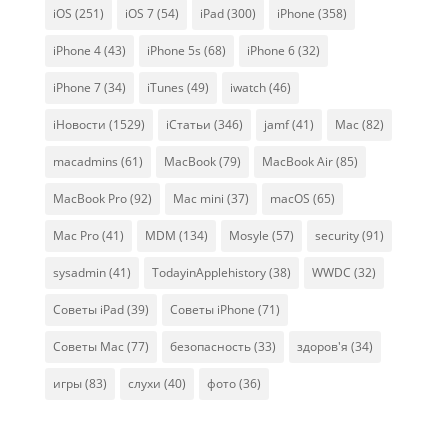
iOS
(251)
iOS 7
(54)
iPad
(300)
iPhone
(358)
iPhone 4
(43)
iPhone 5s
(68)
iPhone 6
(32)
iPhone 7
(34)
iTunes
(49)
iwatch
(46)
iНовости
(1529)
iСтатьи
(346)
jamf
(41)
Mac
(82)
macadmins
(61)
MacBook
(79)
MacBook Air
(85)
MacBook Pro
(92)
Mac mini
(37)
macOS
(65)
Mac Pro
(41)
MDM
(134)
Mosyle
(57)
security
(91)
sysadmin
(41)
TodayinApplehistory
(38)
WWDC
(32)
Советы iPad
(39)
Советы iPhone
(71)
Советы Mac
(77)
безопасность
(33)
здоров'я
(34)
игры
(83)
слухи
(40)
фото
(36)