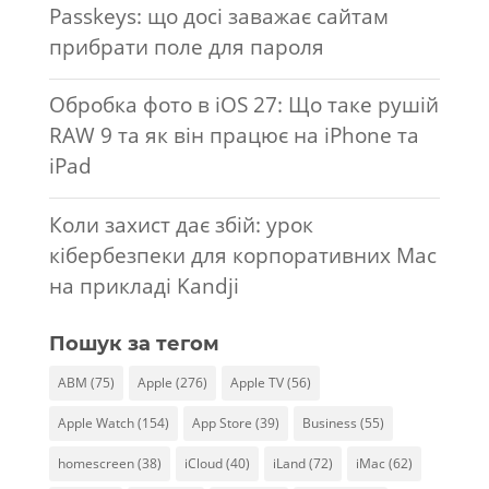
Passkeys: що досі заважає сайтам
прибрати поле для пароля
Обробка фото в iOS 27: Що таке рушій
RAW 9 та як він працює на iPhone та
iPad
Коли захист дає збій: урок
кібербезпеки для корпоративних Mac
на прикладі Kandji
Пошук за тегом
ABM
(75)
Apple
(276)
Apple TV
(56)
Apple Watch
(154)
App Store
(39)
Business
(55)
homescreen
(38)
iCloud
(40)
iLand
(72)
iMac
(62)