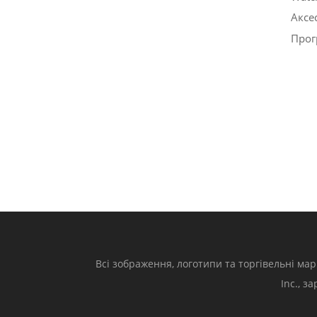
Аксе
Прог
Всі зображення, логотипи та торгівельні мар
Inc., з