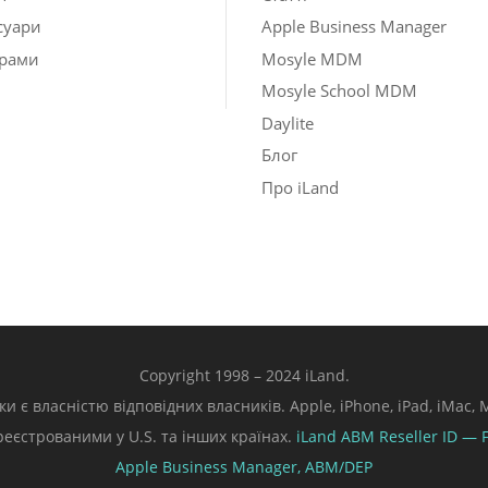
суари
Apple Business Manager
рами
Mosyle MDM
Mosyle School MDM
Daylite
Блог
Про iLand
Copyright 1998 – 2024 iLand.
ки є власністю відповідних власників. Apple, iPhone, iPad, iMac
ареєстрованими у U.S. та інших країнах.
iLand ABM
Reseller ID — 
Apple Business Manager,
ABM/DEP