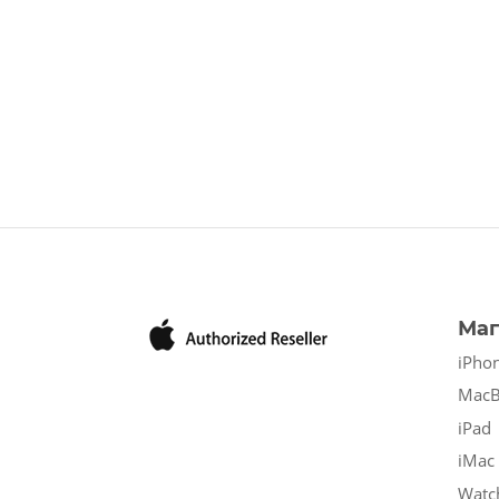
Маг
iPho
Mac
iPad
iMac
Watc