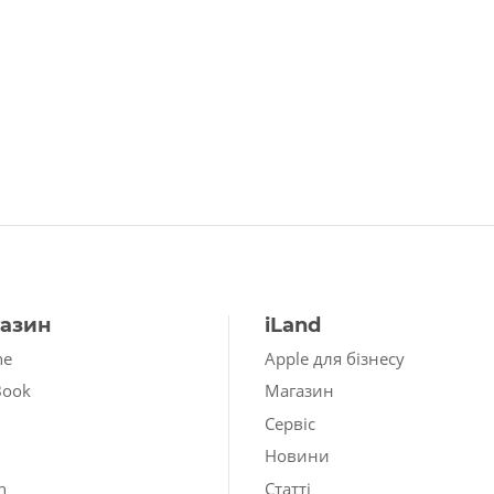
азин
iLand
ne
Apple для бізнесу
Book
Магазин
Сервіс
Новини
h
Статті