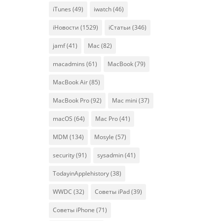
iTunes
(49)
iwatch
(46)
iНовости
(1529)
iСтатьи
(346)
jamf
(41)
Mac
(82)
macadmins
(61)
MacBook
(79)
MacBook Air
(85)
MacBook Pro
(92)
Mac mini
(37)
macOS
(64)
Mac Pro
(41)
MDM
(134)
Mosyle
(57)
security
(91)
sysadmin
(41)
TodayinApplehistory
(38)
WWDC
(32)
Советы iPad
(39)
Советы iPhone
(71)