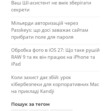
Ваш ШІ-асистент не вміє зберігати
секрети
Мільярди авторизацій через
Passkeys: що досі заважає сайтам
прибрати поле для пароля
Обробка фото в iOS 27: Що таке рушій
RAW 9 та як він працює на iPhone та
iPad
Коли захист дає збій: урок
кібербезпеки для корпоративних Mac
на прикладі Kandji
Пошук за тегом