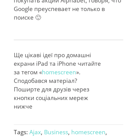
покупать акции Alphabet, говоря, что
Google преуспевает не только в
поиске 🙂
Ще цікаві ідеї про домашні
екрани iPad та iPhone читайте
за тегом «
homescreen
».
Сподобався матеріал?
Поширте для друзів через
кнопки соціальних мереж
нижче
Tags:
Ajax
,
Business
,
homescreen
,