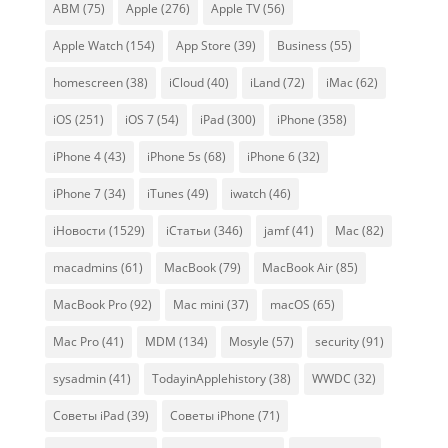
ABM
(75)
Apple
(276)
Apple TV
(56)
Apple Watch
(154)
App Store
(39)
Business
(55)
homescreen
(38)
iCloud
(40)
iLand
(72)
iMac
(62)
iOS
(251)
iOS 7
(54)
iPad
(300)
iPhone
(358)
iPhone 4
(43)
iPhone 5s
(68)
iPhone 6
(32)
iPhone 7
(34)
iTunes
(49)
iwatch
(46)
iНовости
(1529)
iСтатьи
(346)
jamf
(41)
Mac
(82)
macadmins
(61)
MacBook
(79)
MacBook Air
(85)
MacBook Pro
(92)
Mac mini
(37)
macOS
(65)
Mac Pro
(41)
MDM
(134)
Mosyle
(57)
security
(91)
sysadmin
(41)
TodayinApplehistory
(38)
WWDC
(32)
Советы iPad
(39)
Советы iPhone
(71)