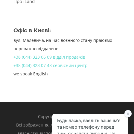
Про iLand
Офіс в Києві:
вул. Малевича, на час воєнного стану праюємо
переважно віддалено
+38 (044) 323 06 09 відділ продажів
+38 (044) 323 07 48 сервісний центр
we speak English
Copyright 1998 – 2024 iLand.
Всі зображення, логотипи та торгівельні марки є
власністю відповідних власників. Apple, iPhone,