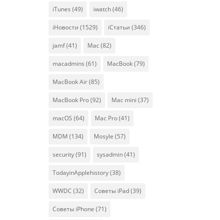
iTunes
(49)
iwatch
(46)
iНовости
(1529)
iСтатьи
(346)
jamf
(41)
Mac
(82)
macadmins
(61)
MacBook
(79)
MacBook Air
(85)
MacBook Pro
(92)
Mac mini
(37)
macOS
(64)
Mac Pro
(41)
MDM
(134)
Mosyle
(57)
security
(91)
sysadmin
(41)
TodayinApplehistory
(38)
WWDC
(32)
Советы iPad
(39)
Советы iPhone
(71)