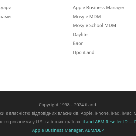
суари
Apple Business Manager
рами
Mosyle MDM
Mosyle School MDM
Daylite
Блог
Про iLand
Copyright 1998 – 2024 iLand.
ки є власністю відповідних власників. Apple, iPhone, iPad, iMac
ареєстрованими у U.S. та інших країнах.
iLand ABM
Reseller ID — 
Apple Business Manager,
ABM/DEP