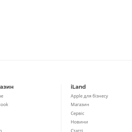
азин
iLand
ne
Apple для бізнесу
Book
Магазин
Сервіс
Новини
h
Статті