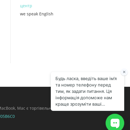
центр
we speak English
, MacBook, Mac є торгівельними марками Apple
F05B6C0