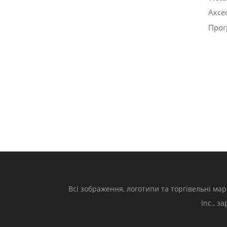
Аксе
Прог
Всі зображення, логотипи та торгівельні мар
Inc., з