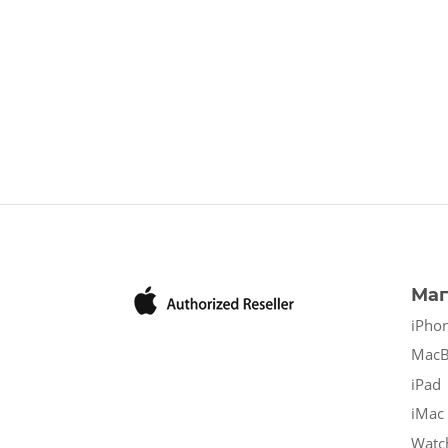
Маг
iPho
Mac
iPad
iMac
Watc