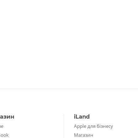
азин
iLand
ne
Apple для бізнесу
Book
Магазин