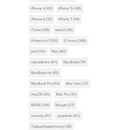
iPhone 4
(43)
iPhone 5s
(68)
iPhone 6
(32)
iPhone 7
(34)
iTunes
(49)
iwatch
(46)
iНовости
(1529)
iСтатьи
(346)
jamf
(41)
Mac
(82)
macadmins
(61)
MacBook
(79)
MacBook Air
(85)
MacBook Pro
(92)
Mac mini
(37)
macOS
(65)
Mac Pro
(41)
MDM
(134)
Mosyle
(57)
security
(91)
sysadmin
(41)
TodayinApplehistory
(38)