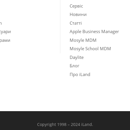
Сервіс
Новини
h
Статті
суари
Apple Business Manager
рами
Mosyle MDM
Mosyle School MDM
Daylite
Блог
Про iLand
Copyright 1998 – 2024 iLand.