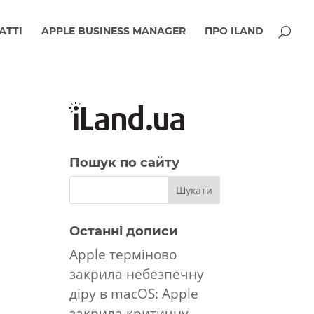
АТТІ
APPLE BUSINESS MANAGER
ПРО ILAND
Пошук по сайту
Останні дописи
Apple терміново
закрила небезпечну
діру в macOS: Apple
закрила критичну