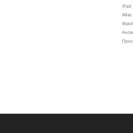
iPad
iMac
Watc
Аксе
Прог