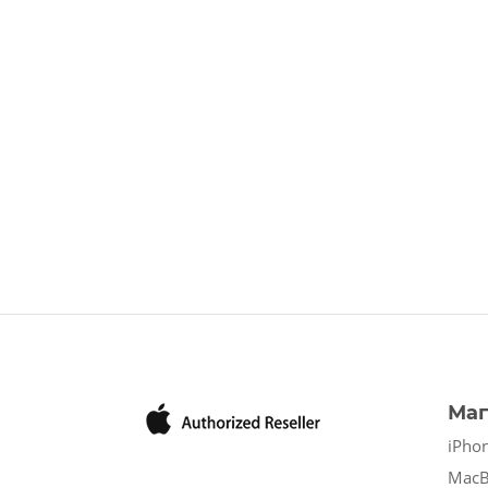
Маг
iPho
Mac