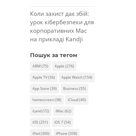
Коли захист дає збій:
урок кібербезпеки для
корпоративних Mac
на прикладі Kandji
Пошук за тегом
ABM
(75)
Apple
(276)
Apple TV
(56)
Apple Watch
(154)
App Store
(39)
Business
(55)
homescreen
(38)
iCloud
(40)
iLand
(72)
iMac
(62)
iOS
(251)
iOS 7
(54)
iPad
(300)
iPhone
(358)