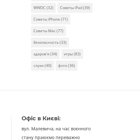
WWDC
(32)
Советы iPad
(39)
Советы iPhone
(71)
Советы Mac
(77)
безопасность
(33)
здоров'я
(34)
игры
(83)
слухи
(40)
фото
(36)
Офіс в Києві:
вул. Малевича, на час воєнного
стану праюємо переважно