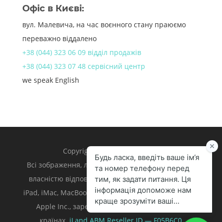
Офіс в Києві:
вул. Малевича, на час воєнного стану праюємо
переважно віддалено
+38 (044) 323 06 09 відділ продажів
+38 (044) 323 07 48 сервісний центр
we speak English
Copyright 1998 – 2024 iLand.
Всі зображення, логотипи та торгівельні марки є
власністю відповідних власників. Apple, iPhone,
iPad, iMac, MacBook, Mac є торгівельними марками
Apple Inc., зареєстрованими у U.S. та інших
країнах.
iLand ABM
Reseller ID — F05B6C0