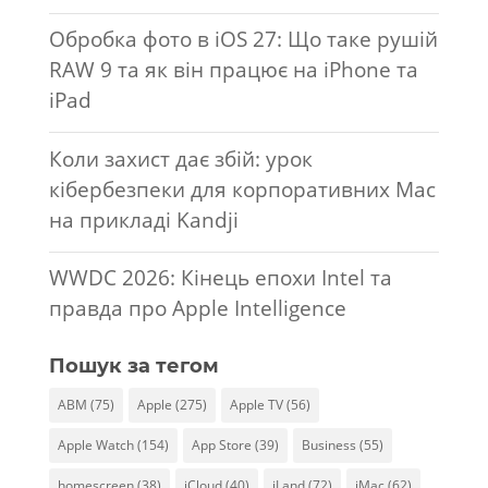
Обробка фото в iOS 27: Що таке рушій
RAW 9 та як він працює на iPhone та
iPad
Коли захист дає збій: урок
кібербезпеки для корпоративних Mac
на прикладі Kandji
WWDC 2026: Кінець епохи Intel та
правда про Apple Intelligence
Пошук за тегом
ABM
(75)
Apple
(275)
Apple TV
(56)
Apple Watch
(154)
App Store
(39)
Business
(55)
homescreen
(38)
iCloud
(40)
iLand
(72)
iMac
(62)