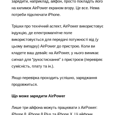
зарядити, наприклад, айфон, просто покладіть його 
на килимок AirPower екраном вгору. Це все. 
Нема 
потреби підключати iPhone.
Трішки про технічний аспект, AirPower використовує 
індукцію, де електромагнітне поле 
використовується для передачі потужності від (у 
цьому випадку) AirPower до пристрою. Коли ви 
кладете ваш девайс на AirPower, у нього виникає 
сигнал для “рукостискання” з пристроєм (перевіряє 
сумісність, плату та ін.).
Якщо перевірка проходить успішно, заряджання 
продовжиться.
Що може зарядити AirPower
Лише три айфона можуть працювати з AirPower: 
iPhone 8, iPhone 8 Plus та iPhone X. Ці айфони 