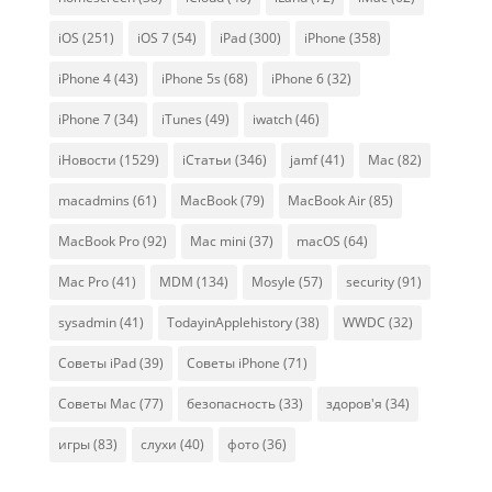
iOS
(251)
iOS 7
(54)
iPad
(300)
iPhone
(358)
iPhone 4
(43)
iPhone 5s
(68)
iPhone 6
(32)
iPhone 7
(34)
iTunes
(49)
iwatch
(46)
iНовости
(1529)
iСтатьи
(346)
jamf
(41)
Mac
(82)
macadmins
(61)
MacBook
(79)
MacBook Air
(85)
MacBook Pro
(92)
Mac mini
(37)
macOS
(64)
Mac Pro
(41)
MDM
(134)
Mosyle
(57)
security
(91)
sysadmin
(41)
TodayinApplehistory
(38)
WWDC
(32)
Советы iPad
(39)
Советы iPhone
(71)
Советы Mac
(77)
безопасность
(33)
здоров'я
(34)
игры
(83)
слухи
(40)
фото
(36)