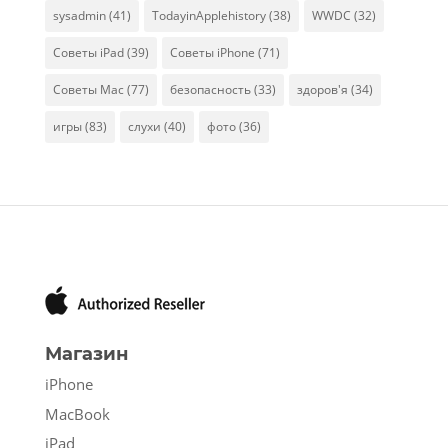
sysadmin
(41)
TodayinApplehistory
(38)
WWDC
(32)
Советы iPad
(39)
Советы iPhone
(71)
Советы Mac
(77)
безопасность
(33)
здоров'я
(34)
игры
(83)
слухи
(40)
фото
(36)
Магазин
iPhone
MacBook
iPad