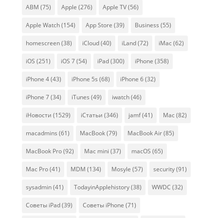
ABM
(75)
Apple
(276)
Apple TV
(56)
Apple Watch
(154)
App Store
(39)
Business
(55)
homescreen
(38)
iCloud
(40)
iLand
(72)
iMac
(62)
iOS
(251)
iOS 7
(54)
iPad
(300)
iPhone
(358)
iPhone 4
(43)
iPhone 5s
(68)
iPhone 6
(32)
iPhone 7
(34)
iTunes
(49)
iwatch
(46)
iНовости
(1529)
iСтатьи
(346)
jamf
(41)
Mac
(82)
macadmins
(61)
MacBook
(79)
MacBook Air
(85)
MacBook Pro
(92)
Mac mini
(37)
macOS
(65)
Mac Pro
(41)
MDM
(134)
Mosyle
(57)
security
(91)
sysadmin
(41)
TodayinApplehistory
(38)
WWDC
(32)
Советы iPad
(39)
Советы iPhone
(71)