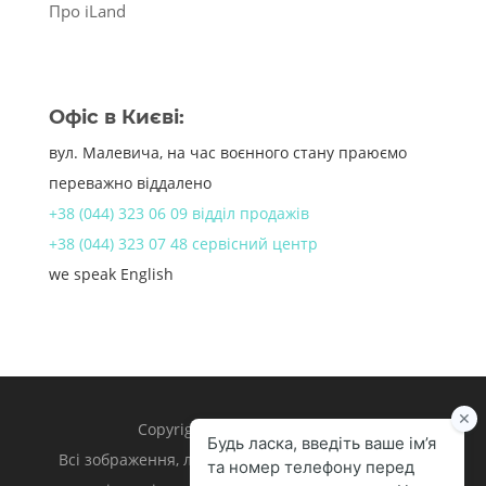
Про iLand
Офіс в Києві:
вул. Малевича, на час воєнного стану праюємо
переважно віддалено
+38 (044) 323 06 09 відділ продажів
+38 (044) 323 07 48 сервісний центр
we speak English
Copyright 1998 – 2024 iLand.
Всі зображення, логотипи та торгівельні марки є