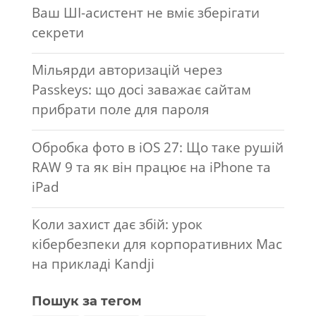
Ваш ШІ-асистент не вміє зберігати
секрети
Мільярди авторизацій через
Passkeys: що досі заважає сайтам
прибрати поле для пароля
Обробка фото в iOS 27: Що таке рушій
RAW 9 та як він працює на iPhone та
iPad
Коли захист дає збій: урок
кібербезпеки для корпоративних Mac
на прикладі Kandji
Пошук за тегом