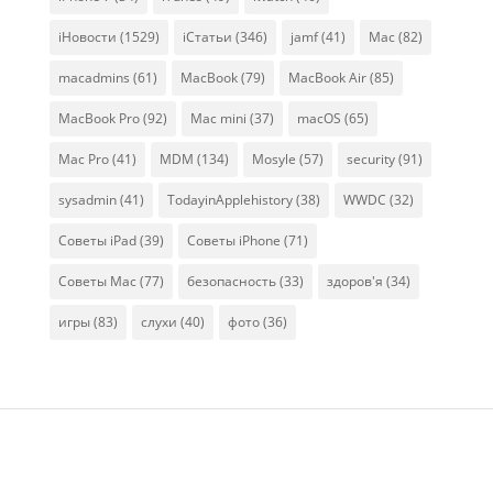
iНовости
(1529)
iСтатьи
(346)
jamf
(41)
Mac
(82)
macadmins
(61)
MacBook
(79)
MacBook Air
(85)
MacBook Pro
(92)
Mac mini
(37)
macOS
(65)
Mac Pro
(41)
MDM
(134)
Mosyle
(57)
security
(91)
sysadmin
(41)
TodayinApplehistory
(38)
WWDC
(32)
Советы iPad
(39)
Советы iPhone
(71)
Советы Mac
(77)
безопасность
(33)
здоров'я
(34)
игры
(83)
слухи
(40)
фото
(36)