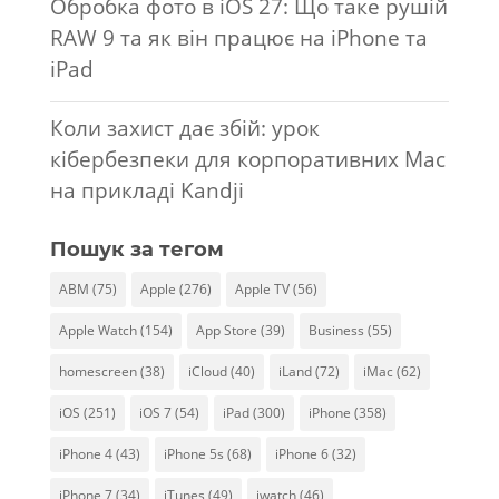
Обробка фото в iOS 27: Що таке рушій
RAW 9 та як він працює на iPhone та
iPad
Коли захист дає збій: урок
кібербезпеки для корпоративних Mac
на прикладі Kandji
Пошук за тегом
ABM
(75)
Apple
(276)
Apple TV
(56)
Apple Watch
(154)
App Store
(39)
Business
(55)
homescreen
(38)
iCloud
(40)
iLand
(72)
iMac
(62)
iOS
(251)
iOS 7
(54)
iPad
(300)
iPhone
(358)
iPhone 4
(43)
iPhone 5s
(68)
iPhone 6
(32)
iPhone 7
(34)
iTunes
(49)
iwatch
(46)