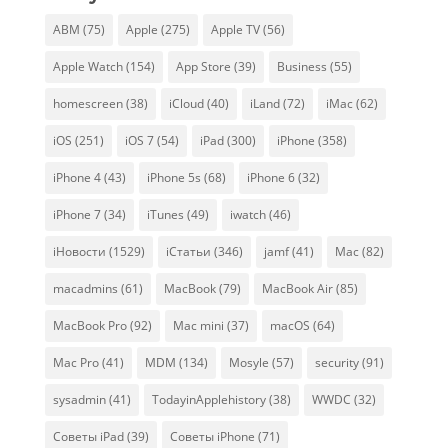
ABM
(75)
Apple
(275)
Apple TV
(56)
Apple Watch
(154)
App Store
(39)
Business
(55)
homescreen
(38)
iCloud
(40)
iLand
(72)
iMac
(62)
iOS
(251)
iOS 7
(54)
iPad
(300)
iPhone
(358)
iPhone 4
(43)
iPhone 5s
(68)
iPhone 6
(32)
iPhone 7
(34)
iTunes
(49)
iwatch
(46)
iНовости
(1529)
iСтатьи
(346)
jamf
(41)
Mac
(82)
macadmins
(61)
MacBook
(79)
MacBook Air
(85)
MacBook Pro
(92)
Mac mini
(37)
macOS
(64)
Mac Pro
(41)
MDM
(134)
Mosyle
(57)
security
(91)
sysadmin
(41)
TodayinApplehistory
(38)
WWDC
(32)
Советы iPad
(39)
Советы iPhone
(71)