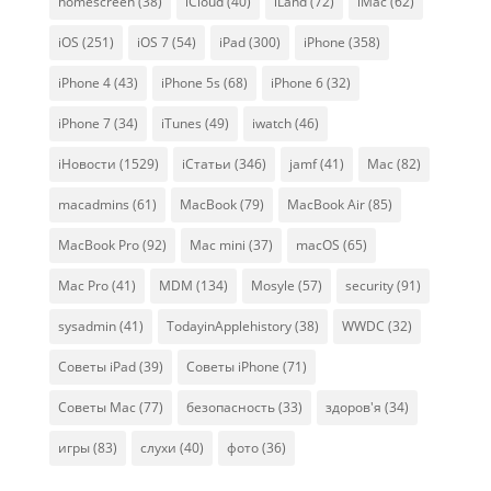
homescreen
(38)
iCloud
(40)
iLand
(72)
iMac
(62)
iOS
(251)
iOS 7
(54)
iPad
(300)
iPhone
(358)
iPhone 4
(43)
iPhone 5s
(68)
iPhone 6
(32)
iPhone 7
(34)
iTunes
(49)
iwatch
(46)
iНовости
(1529)
iСтатьи
(346)
jamf
(41)
Mac
(82)
macadmins
(61)
MacBook
(79)
MacBook Air
(85)
MacBook Pro
(92)
Mac mini
(37)
macOS
(65)
Mac Pro
(41)
MDM
(134)
Mosyle
(57)
security
(91)
sysadmin
(41)
TodayinApplehistory
(38)
WWDC
(32)
Советы iPad
(39)
Советы iPhone
(71)
Советы Mac
(77)
безопасность
(33)
здоров'я
(34)
игры
(83)
слухи
(40)
фото
(36)