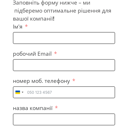
Заповніть форму нижче – ми
підберемо оптимальне рішення для
вашої компанії
!
Ім'я
робочий Email
номер моб. телефону
U
k
назва компанії
r
a
i