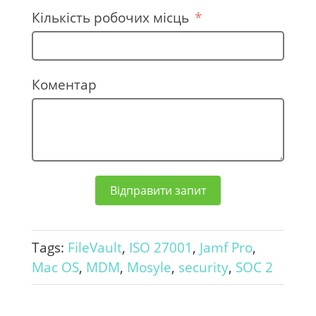
n
Кількість робочих місць
e
+
3
Коментар
8
0
Відправити запит
Tags:
FileVault
,
ISO 27001
,
Jamf Pro
,
Mac OS
,
MDM
,
Mosyle
,
security
,
SOC 2