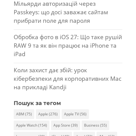
Мільярди авторизацій через
Passkeys: що досі заважає сайтам
прибрати поле для пароля
Обробка фото в iOS 27: Що таке рушій
RAW 9 та як він працює на iPhone та
iPad
Коли захист дає збій: урок
кібербезпеки для корпоративних Mac
на прикладі Kandji
Пошук за тегом
ABM
(75)
Apple
(276)
Apple TV
(56)
Apple Watch
(154)
App Store
(39)
Business
(55)