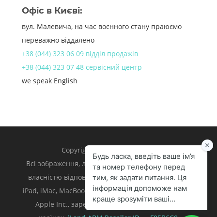
Офіс в Києві:
вул. Малевича, на час воєнного стану праюємо
переважно віддалено
+38 (044) 323 06 09 відділ продажів
+38 (044) 323 07 48 сервісний центр
we speak English
Copyright 1998 – 2024 iLand.
Всі зображення, логотипи та торгівельні марки є
власністю відповідних власників. Apple, iPhone,
iPad, iMac, MacBook, Mac є торгівельними марками
Apple Inc., зареєстрованими у U.S. та інших