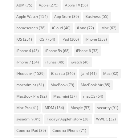
ABM
(75)
Apple
(275)
Apple TV
(56)
Apple Watch
(154)
App Store
(39)
Business
(55)
homescreen
(38)
iCloud
(40)
iLand
(72)
iMac
(62)
iOS
(251)
iOS 7
(54)
iPad
(300)
iPhone
(358)
iPhone 4
(43)
iPhone 5s
(68)
iPhone 6
(32)
iPhone 7
(34)
iTunes
(49)
iwatch
(46)
iНовости
(1529)
iСтатьи
(346)
jamf
(41)
Mac
(82)
macadmins
(61)
MacBook
(79)
MacBook Air
(85)
MacBook Pro
(92)
Mac mini
(37)
macOS
(64)
Mac Pro
(41)
MDM
(134)
Mosyle
(57)
security
(91)
sysadmin
(41)
TodayinApplehistory
(38)
WWDC
(32)
Советы iPad
(39)
Советы iPhone
(71)