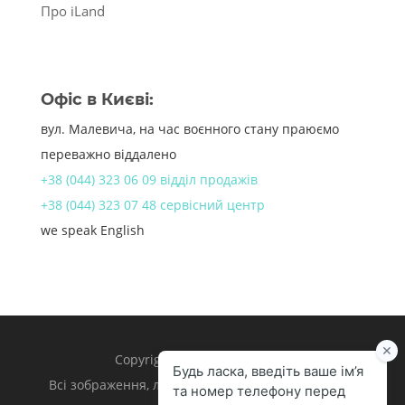
Про iLand
Офіс в Києві:
вул. Малевича, на час воєнного стану праюємо
переважно віддалено
+38 (044) 323 06 09 відділ продажів
+38 (044) 323 07 48 сервісний центр
we speak English
Copyright 1998 – 2024 iLand.
Всі зображення, логотипи та торгівельні марки є