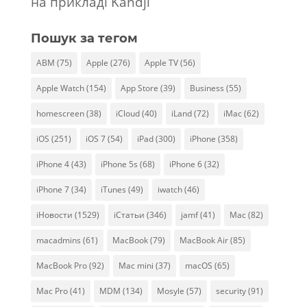
на прикладі Kandji
Пошук за тегом
ABM
(75)
Apple
(276)
Apple TV
(56)
Apple Watch
(154)
App Store
(39)
Business
(55)
homescreen
(38)
iCloud
(40)
iLand
(72)
iMac
(62)
iOS
(251)
iOS 7
(54)
iPad
(300)
iPhone
(358)
iPhone 4
(43)
iPhone 5s
(68)
iPhone 6
(32)
iPhone 7
(34)
iTunes
(49)
iwatch
(46)
iНовости
(1529)
iСтатьи
(346)
jamf
(41)
Mac
(82)
macadmins
(61)
MacBook
(79)
MacBook Air
(85)
MacBook Pro
(92)
Mac mini
(37)
macOS
(65)
Mac Pro
(41)
MDM
(134)
Mosyle
(57)
security
(91)