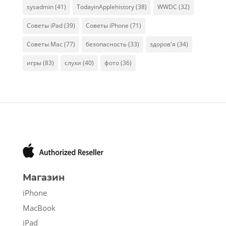
sysadmin
(41)
TodayinApplehistory
(38)
WWDC
(32)
Советы iPad
(39)
Советы iPhone
(71)
Советы Mac
(77)
безопасность
(33)
здоров'я
(34)
игры
(83)
слухи
(40)
фото
(36)
Магазин
iPhone
MacBook
iPad