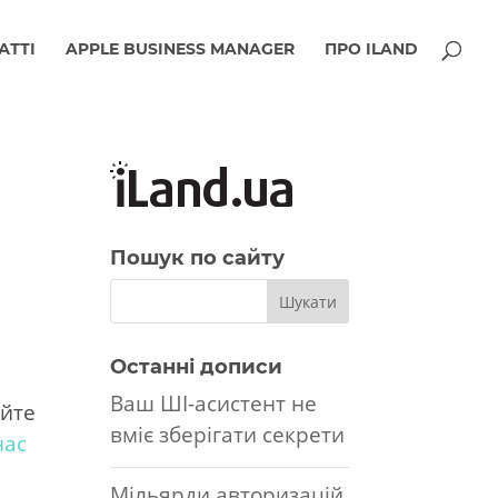
АТТІ
APPLE BUSINESS MANAGER
ПРО ILAND
Пошук по сайту
Останні дописи
Ваш ШІ-асистент не
айте
вміє зберігати секрети
нас
Мільярди авторизацій