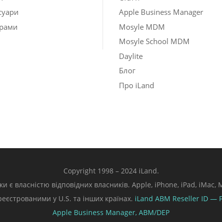
суари
Apple Business Manager
рами
Mosyle MDM
Mosyle School MDM
Daylite
Блог
Про iLand
Copyright 1998 – 2024 iLand.
ки є власністю відповідних власників. Apple, iPhone, iPad, iMac
ареєстрованими у U.S. та інших країнах.
iLand ABM
Reseller ID — 
Apple Business Manager,
ABM/DEP