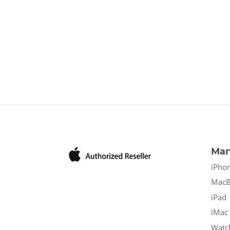
Маг
iPho
Mac
iPad
iMac
Watc