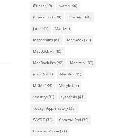
iTunes
(49)
iwatch
(46)
iНовости
(1529)
iСтатьи
(346)
jamf
(41)
Mac
(82)
macadmins
(61)
MacBook
(79)
MacBook Air
(85)
MacBook Pro
(92)
Mac mini
(37)
macOS
(64)
Mac Pro
(41)
MDM
(134)
Mosyle
(57)
security
(91)
sysadmin
(41)
TodayinApplehistory
(38)
WWDC
(32)
Советы iPad
(39)
Советы iPhone
(71)