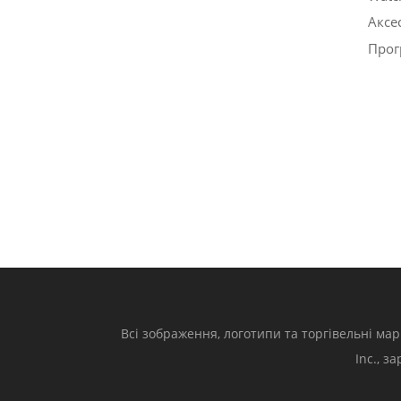
Аксе
Прог
Всі зображення, логотипи та торгівельні мар
Inc., з