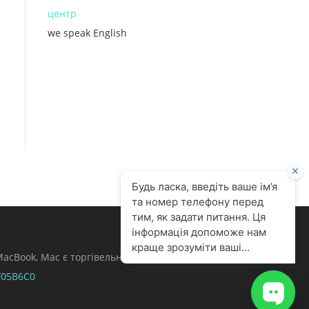
центр
we speak English
, MacBook, Mac є торгівельними марками Apple
F05B6C0