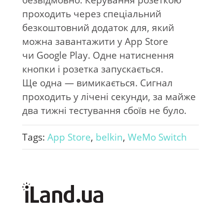
безвідмовно. Керування розеткою
проходить через спеціальний
безкоштовний додаток для, який
можна завантажити у
App Store
чи
Google Play. Одне натиснення
кнопки і розетка запускається.
Ще
одна
—
вимикається. Сигнал
проходить у
лічені секунди, за
майже
два тижні тестування сбоїв не
було.
Tags:
App Store
,
belkin
,
WeMo Switch