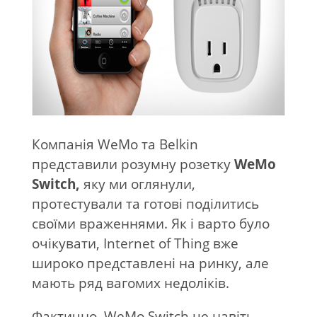
Компанія WeMo та
Belkin
представили розумну розетку
WeMo
Switch,
яку ми
оглянули,
протестували та
готові поділитись
своїми враженнями. Як
і варто було
очікувати, Internet of
Thing вже
широко представлені на
ринку, але
мають ряд вагомих недоліків.
Фактично, WeMo Switch це
навіть