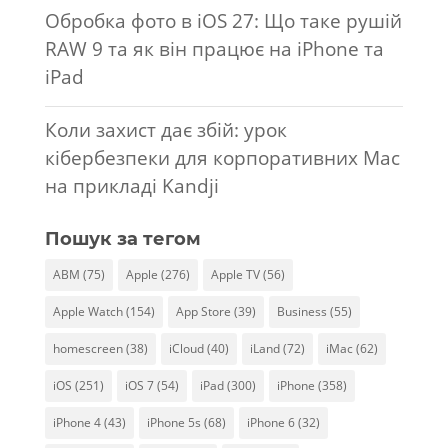
Обробка фото в iOS 27: Що таке рушій
RAW 9 та як він працює на iPhone та
iPad
Коли захист дає збій: урок
кібербезпеки для корпоративних Mac
на прикладі Kandji
Пошук за тегом
ABM
(75)
Apple
(276)
Apple TV
(56)
Apple Watch
(154)
App Store
(39)
Business
(55)
homescreen
(38)
iCloud
(40)
iLand
(72)
iMac
(62)
iOS
(251)
iOS 7
(54)
iPad
(300)
iPhone
(358)
iPhone 4
(43)
iPhone 5s
(68)
iPhone 6
(32)