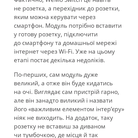
не
розетка, а
перехідник до
розетки,
яким можна керувати через
смартфон. Модуль потрібно вставити
у
готову розетку, підключити
до
смартфону та
домашньої мережі
інтернет через
Wi-Fi
. Уже на
цьому
етапі постає декілька недоліків.
По-перших
, сам модуль дуже
великий, а
отже він буде кидатись
на
очі. Виглядає сам пристрій гарно,
але він занадто виликий і назвати
його
«
важливим елементом інтер’єру
»
ніяк не
виходить. На
додаток, таку
розетку не
вставиш за
диваном
чи
тумбочкою, де
місця й
так