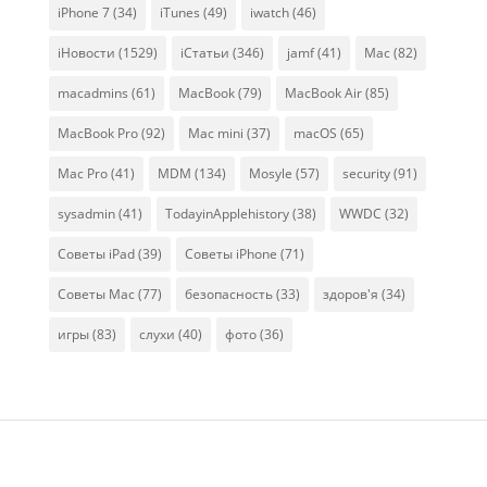
iPhone 7
(34)
iTunes
(49)
iwatch
(46)
iНовости
(1529)
iСтатьи
(346)
jamf
(41)
Mac
(82)
macadmins
(61)
MacBook
(79)
MacBook Air
(85)
MacBook Pro
(92)
Mac mini
(37)
macOS
(65)
Mac Pro
(41)
MDM
(134)
Mosyle
(57)
security
(91)
sysadmin
(41)
TodayinApplehistory
(38)
WWDC
(32)
Советы iPad
(39)
Советы iPhone
(71)
Советы Mac
(77)
безопасность
(33)
здоров'я
(34)
игры
(83)
слухи
(40)
фото
(36)