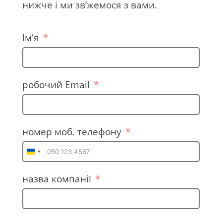
нижче і ми зв’жемося з вами.
Ім'я
робочий Email
номер моб. телефону
U
k
назва компанії
r
a
i