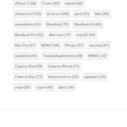
iPhone 7
(34)
iTunes
(49)
iwatch
(46)
iНовости
(1529)
iСтатьи
(346)
jamf
(41)
Mac
(82)
macadmins
(61)
MacBook
(79)
MacBook Air
(85)
MacBook Pro
(92)
Mac mini
(37)
macOS
(64)
Mac Pro
(41)
MDM
(134)
Mosyle
(57)
security
(91)
sysadmin
(41)
TodayinApplehistory
(38)
WWDC
(32)
Советы iPad
(39)
Советы iPhone
(71)
Советы Mac
(77)
безопасность
(33)
здоров'я
(34)
игры
(83)
слухи
(40)
фото
(36)