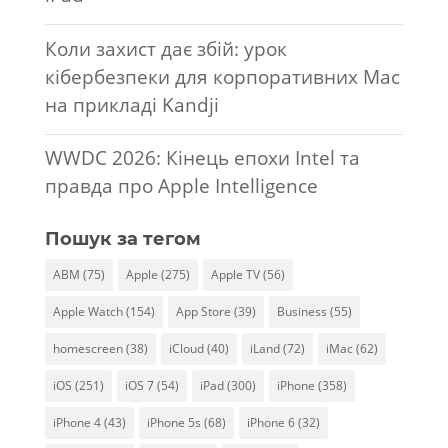
Коли захист дає збій: урок
кібербезпеки для корпоративних Mac
на прикладі Kandji
WWDC 2026: Кінець епохи Intel та
правда про Apple Intelligence
Пошук за тегом
ABM
(75)
Apple
(275)
Apple TV
(56)
Apple Watch
(154)
App Store
(39)
Business
(55)
homescreen
(38)
iCloud
(40)
iLand
(72)
iMac
(62)
iOS
(251)
iOS 7
(54)
iPad
(300)
iPhone
(358)
iPhone 4
(43)
iPhone 5s
(68)
iPhone 6
(32)