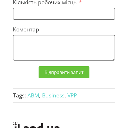
n
Кількість робочих місць
e
+
3
Коментар
8
0
Відправити запит
Tags:
ABM
,
Business
,
VPP