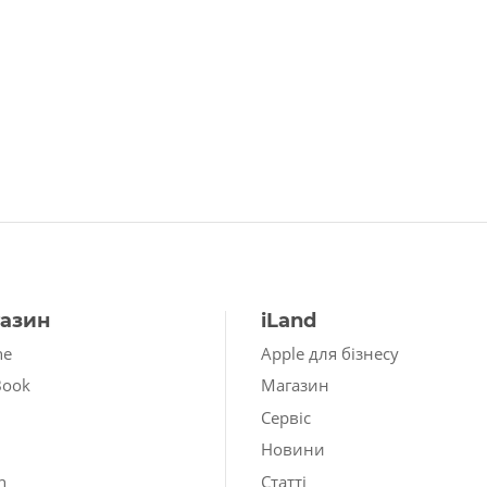
азин
iLand
ne
Apple для бізнесу
Book
Магазин
Сервіс
Новини
h
Статті