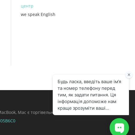
центр
we speak English
, MacBook, Mac є торгівельними марками Apple
F05B6C0