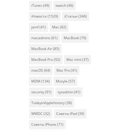
iTunes
(49)
iwatch
(46)
iНовости
(1529)
iСтатьи
(346)
jamf
(41)
Mac
(82)
macadmins
(61)
MacBook
(79)
MacBook Air
(85)
MacBook Pro
(92)
Mac mini
(37)
macOS
(64)
Mac Pro
(41)
MDM
(134)
Mosyle
(57)
security
(91)
sysadmin
(41)
TodayinApplehistory
(38)
WWDC
(32)
Советы iPad
(39)
Советы iPhone
(71)