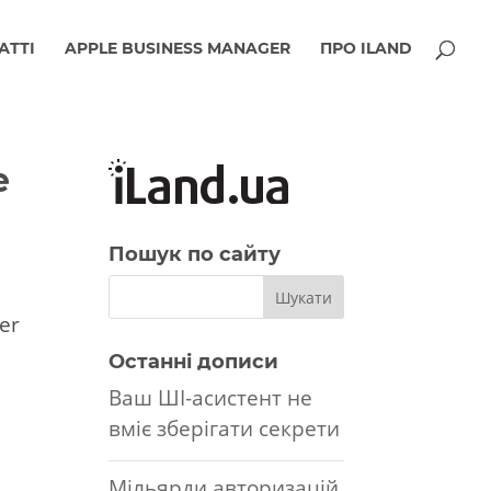
АТТІ
APPLE BUSINESS MANAGER
ПРО ILAND
e
Пошук по сайту
er
Останні дописи
Ваш ШІ-асистент не
вміє зберігати секрети
Мільярди авторизацій