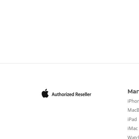
Маг
iPho
Mac
iPad
iMac
Watc