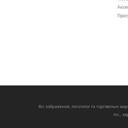
Аксе
Прог
Всі зображення, логотипи та торгівельні мар
Inc., з