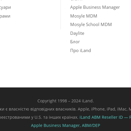
суари
Apple Business Manager
рами
Mosyle MDM
Mosyle School MDM
Daylite
Блог
Про iLand
Copyright 1998 – 2024 iLand.
ки є власністю відповідних власників. Apple, iPhone, iPad, iMac
ареєстрованими у U.S. та інших країнах.
iLand ABM
Reseller ID — 
Apple Business Manager,
ABM/DEP