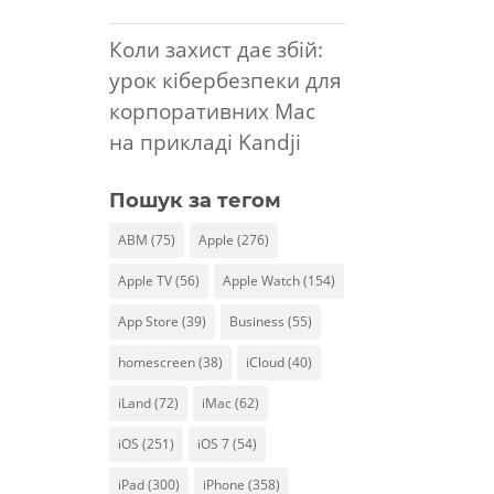
Коли захист дає збій:
урок кібербезпеки для
корпоративних Mac
на прикладі Kandji
Пошук за тегом
ABM
(75)
Apple
(276)
Apple TV
(56)
Apple Watch
(154)
App Store
(39)
Business
(55)
homescreen
(38)
iCloud
(40)
iLand
(72)
iMac
(62)
iOS
(251)
iOS 7
(54)
iPad
(300)
iPhone
(358)