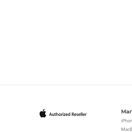
Маг
iPho
Mac