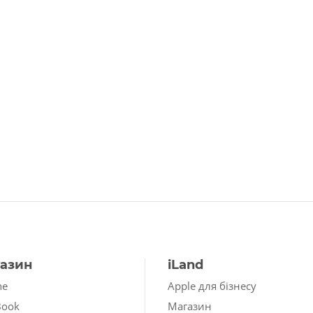
азин
iLand
ne
Apple для бізнесу
Book
Магазин