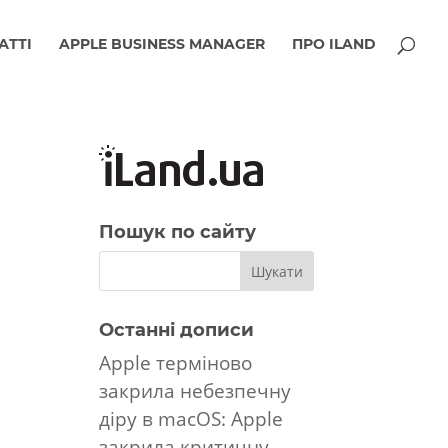
АТТІ
APPLE BUSINESS MANAGER
ПРО ILAND
Пошук по сайту
Останні дописи
Apple терміново
закрила небезпечну
діру в macOS: Apple
закрила критичну