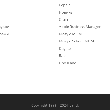
Сервіс
Новини
h
Статті
суари
Apple Business Manager
рами
Mosyle MDM
Mosyle School MDM
Daylite
Блог
Про iLand
Copyright 1998 – 2024 iLand.