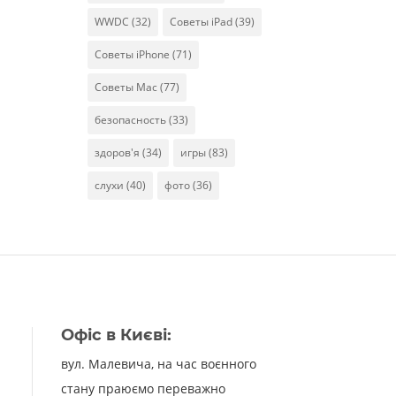
WWDC
(32)
Советы iPad
(39)
Советы iPhone
(71)
Советы Mac
(77)
безопасность
(33)
здоров'я
(34)
игры
(83)
слухи
(40)
фото
(36)
Офіс в Києві:
вул. Малевича, на час воєнного
стану праюємо переважно