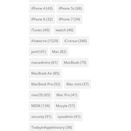
iPhone 4
(43)
iPhone 5s
(68)
iPhone 6
(32)
iPhone 7
(34)
iTunes
(49)
iwatch
(46)
iНовости
(1529)
iСтатьи
(346)
jamf
(41)
Mac
(82)
macadmins
(61)
MacBook
(79)
MacBook Air
(85)
MacBook Pro
(92)
Mac mini
(37)
macOS
(65)
Mac Pro
(41)
MDM
(134)
Mosyle
(57)
security
(91)
sysadmin
(41)
TodayinApplehistory
(38)