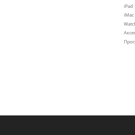
iPad
iMac
Watc
Аксе
Прог