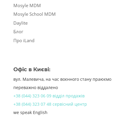
Mosyle MDM
Mosyle School MDM
Daylite
Блог
Про iLand
Офіс в Києві:
вул. Малевича, на час воєнного стану праюємо
переважно віддалено
+38 (044) 323 06 09 відділ продажів
+38 (044) 323 07 48 сервісний центр
we speak English