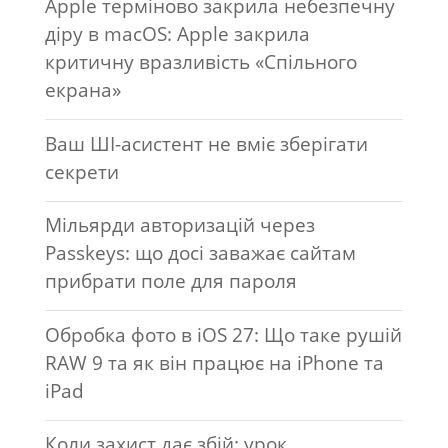
Apple терміново закрила небезпечну
діру в macOS: Apple закрила
критичну вразливість «Спільного
екрана»
Ваш ШІ-асистент не вміє зберігати
секрети
Мільярди авторизацій через
Passkeys: що досі заважає сайтам
прибрати поле для пароля
Обробка фото в iOS 27: Що таке рушій
RAW 9 та як він працює на iPhone та
iPad
Коли захист дає збій: урок