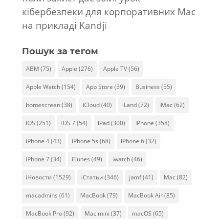
кібербезпеки для корпоративних Mac
на прикладі Kandji
Пошук за тегом
ABM
(75)
Apple
(276)
Apple TV
(56)
Apple Watch
(154)
App Store
(39)
Business
(55)
homescreen
(38)
iCloud
(40)
iLand
(72)
iMac
(62)
iOS
(251)
iOS 7
(54)
iPad
(300)
iPhone
(358)
iPhone 4
(43)
iPhone 5s
(68)
iPhone 6
(32)
iPhone 7
(34)
iTunes
(49)
iwatch
(46)
iНовости
(1529)
iСтатьи
(346)
jamf
(41)
Mac
(82)
macadmins
(61)
MacBook
(79)
MacBook Air
(85)
MacBook Pro
(92)
Mac mini
(37)
macOS
(65)