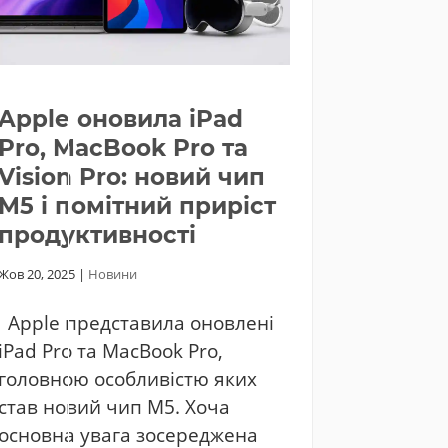
Apple оновила iPad
Pro, MacBook Pro та
Vision Pro: новий чип
M5 і помітний приріст
продуктивності
Жов 20, 2025
|
Новини
Apple представила оновлені
iPad Pro та MacBook Pro,
головною особливістю яких
став новий чип M5. Хоча
основна увага зосереджена