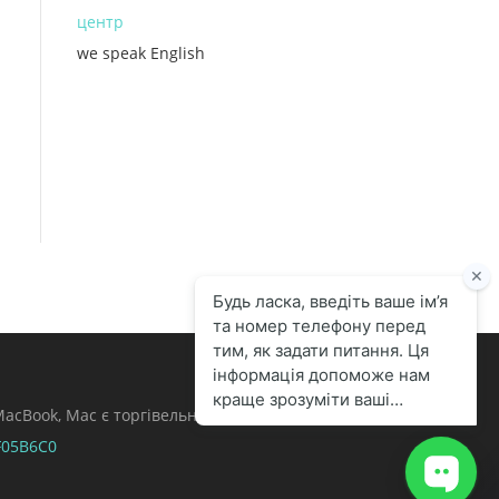
центр
we speak English
, MacBook, Mac є торгівельними марками Apple
F05B6C0