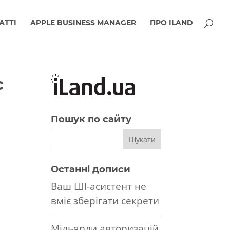
АТТІ
APPLE BUSINESS MANAGER
ПРО ILAND
с
Пошук по сайту
Останні дописи
Ваш ШІ-асистент не
вміє зберігати секрети
Мільярди авторизацій