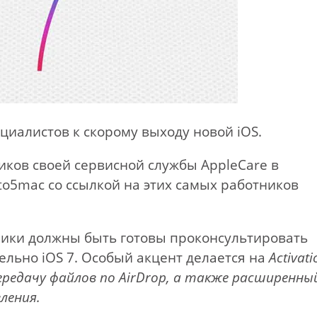
циалистов к скорому выходу новой iOS.
иков своей сервисной службы AppleCare в
o5mac со ссылкой на этих самых работников
ники должны быть готовы проконсультировать
ельно iOS 7. Особый акцент делается на
Activati
передачу файлов по AirDrop, а также расширенны
ления.