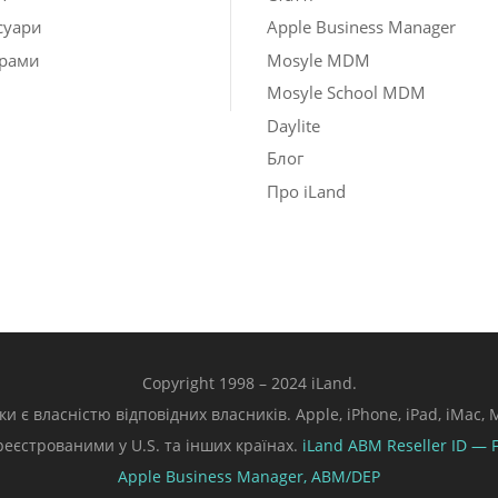
суари
Apple Business Manager
рами
Mosyle MDM
Mosyle School MDM
Daylite
Блог
Про iLand
Copyright 1998 – 2024 iLand.
ки є власністю відповідних власників. Apple, iPhone, iPad, iMac
ареєстрованими у U.S. та інших країнах.
iLand ABM
Reseller ID — 
Apple Business Manager,
ABM/DEP