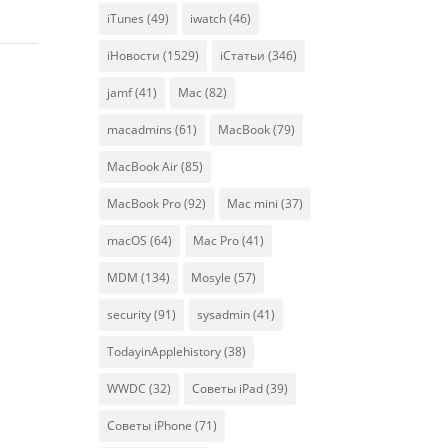
iTunes
(49)
iwatch
(46)
iНовости
(1529)
iСтатьи
(346)
jamf
(41)
Mac
(82)
macadmins
(61)
MacBook
(79)
MacBook Air
(85)
MacBook Pro
(92)
Mac mini
(37)
macOS
(64)
Mac Pro
(41)
MDM
(134)
Mosyle
(57)
security
(91)
sysadmin
(41)
TodayinApplehistory
(38)
WWDC
(32)
Советы iPad
(39)
Советы iPhone
(71)