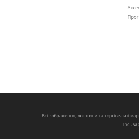
Аксе
Прог
Всі зображення, логотипи та торгівельні мар
Inc., з