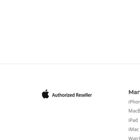
Маг
iPho
Mac
iPad
iMac
Watc