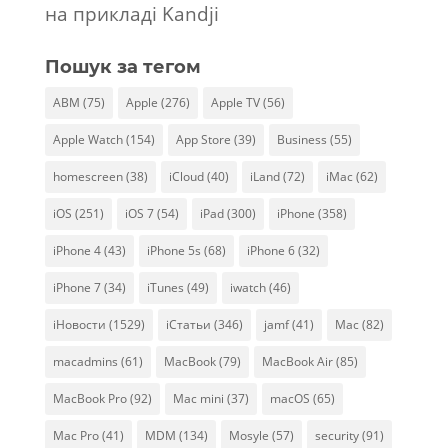
на прикладі Kandji
Пошук за тегом
ABM
(75)
Apple
(276)
Apple TV
(56)
Apple Watch
(154)
App Store
(39)
Business
(55)
homescreen
(38)
iCloud
(40)
iLand
(72)
iMac
(62)
iOS
(251)
iOS 7
(54)
iPad
(300)
iPhone
(358)
iPhone 4
(43)
iPhone 5s
(68)
iPhone 6
(32)
iPhone 7
(34)
iTunes
(49)
iwatch
(46)
iНовости
(1529)
iСтатьи
(346)
jamf
(41)
Mac
(82)
macadmins
(61)
MacBook
(79)
MacBook Air
(85)
MacBook Pro
(92)
Mac mini
(37)
macOS
(65)
Mac Pro
(41)
MDM
(134)
Mosyle
(57)
security
(91)