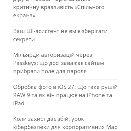
критичну вразливість «Спільного
екрана»
Ваш ШІ-асистент не вміє зберігати
секрети
Мільярди авторизацій через
Passkeys: що досі заважає сайтам
прибрати поле для пароля
Обробка фото в iOS 27: Що таке рушій
RAW 9 та як він працює на iPhone та
iPad
Коли захист дає збій: урок
кібербезпеки для корпоративних Mac