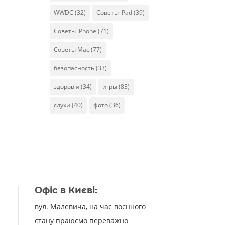
WWDC
(32)
Советы iPad
(39)
Советы iPhone
(71)
Советы Mac
(77)
безопасность
(33)
здоров'я
(34)
игры
(83)
слухи
(40)
фото
(36)
Офіс в Києві:
вул. Малевича, на час воєнного
стану праюємо переважно