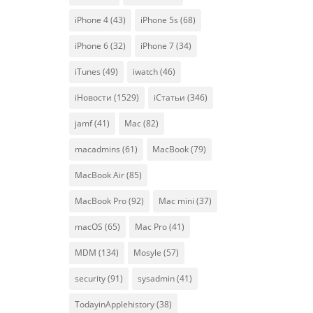
iPhone 4
(43)
iPhone 5s
(68)
iPhone 6
(32)
iPhone 7
(34)
iTunes
(49)
iwatch
(46)
iНовости
(1529)
iСтатьи
(346)
jamf
(41)
Mac
(82)
macadmins
(61)
MacBook
(79)
MacBook Air
(85)
MacBook Pro
(92)
Mac mini
(37)
macOS
(65)
Mac Pro
(41)
MDM
(134)
Mosyle
(57)
security
(91)
sysadmin
(41)
TodayinApplehistory
(38)