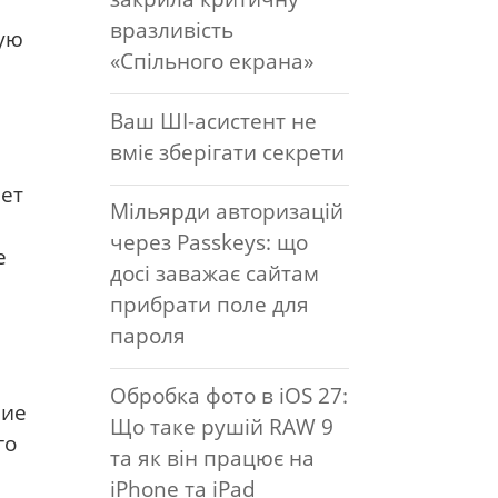
вразливість
вую
«Спільного екрана»
Ваш ШІ-асистент не
вміє зберігати секрети
ает
Мільярди авторизацій
через Passkeys: що
е
досі заважає сайтам
прибрати поле для
пароля
Обробка фото в iOS 27:
ние
Що таке рушій RAW 9
го
та як він працює на
iPhone та iPad