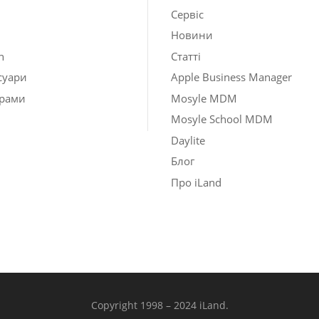
Сервіс
Новини
h
Статті
суари
Apple Business Manager
рами
Mosyle MDM
Mosyle School MDM
Daylite
Блог
Про iLand
Copyright 1998 – 2024 iLand.