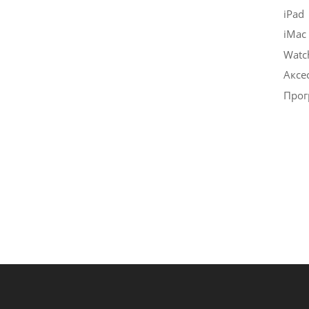
iPad
iMac
Watc
Аксе
Прог