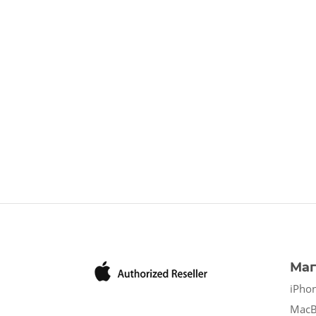
Маг
iPho
Mac