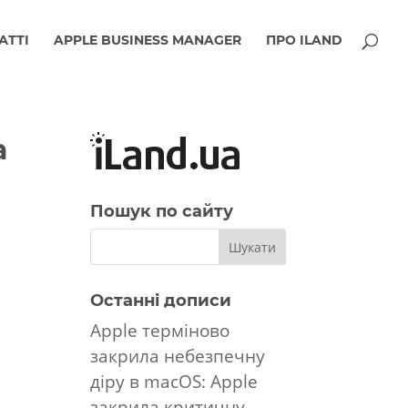
АТТІ
APPLE BUSINESS MANAGER
ПРО ILAND
а
Пошук по сайту
Останні дописи
Apple терміново
закрила небезпечну
діру в macOS: Apple
закрила критичну