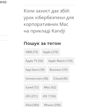
нно
Коли захист дає збій:
урок кібербезпеки для
корпоративних Mac
на прикладі Kandji
Пошук за тегом
ABM
(75)
Apple
(276)
Apple TV
(56)
Apple Watch
(154)
App Store
(39)
Business
(55)
homescreen
(38)
iCloud
(40)
iLand
(72)
iMac
(62)
iOS
(251)
iOS 7
(54)
iPad
(300)
iPhone
(358)