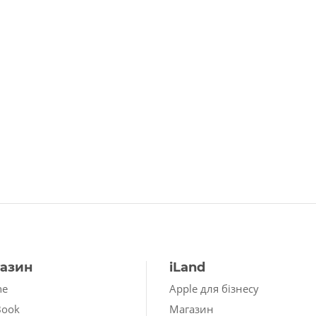
азин
iLand
ne
Apple для бізнесу
Book
Магазин