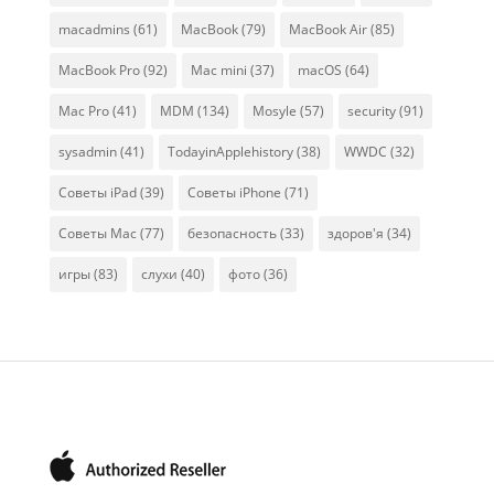
macadmins
(61)
MacBook
(79)
MacBook Air
(85)
MacBook Pro
(92)
Mac mini
(37)
macOS
(64)
Mac Pro
(41)
MDM
(134)
Mosyle
(57)
security
(91)
sysadmin
(41)
TodayinApplehistory
(38)
WWDC
(32)
Советы iPad
(39)
Советы iPhone
(71)
Советы Mac
(77)
безопасность
(33)
здоров'я
(34)
игры
(83)
слухи
(40)
фото
(36)