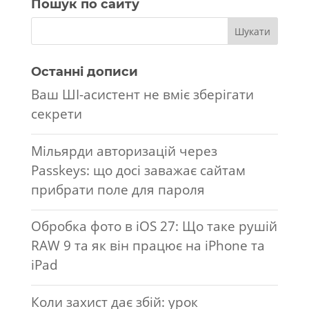
Пошук по сайту
Останні дописи
Ваш ШІ-асистент не вміє зберігати
секрети
Мільярди авторизацій через
Passkeys: що досі заважає сайтам
прибрати поле для пароля
Обробка фото в iOS 27: Що таке рушій
RAW 9 та як він працює на iPhone та
iPad
Коли захист дає збій: урок