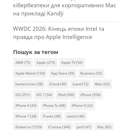
кібербезпеки для корпоративних Mac
на прикладі Kandji
WWDC 2026: Кінець епохи Intel та
правда про Apple Intelligence
Пошук за тегом
ABM
(75)
Apple
(275)
Apple TV
(56)
Apple Watch
(154)
App Store
(39)
Business
(55)
homescreen
(38)
iCloud
(40)
iLand
(72)
iMac
(62)
iOS
(251)
iOS 7
(54)
iPad
(300)
iPhone
(358)
iPhone 4
(43)
iPhone 5s
(68)
iPhone 6
(32)
iPhone 7
(34)
iTunes
(49)
iwatch
(46)
iНовости
(1529)
iСтатьи
(346)
jamf
(41)
Mac
(82)