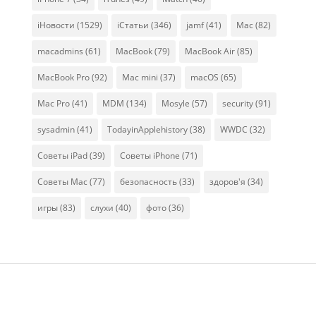
iНовости
(1529)
iСтатьи
(346)
jamf
(41)
Mac
(82)
macadmins
(61)
MacBook
(79)
MacBook Air
(85)
MacBook Pro
(92)
Mac mini
(37)
macOS
(65)
Mac Pro
(41)
MDM
(134)
Mosyle
(57)
security
(91)
sysadmin
(41)
TodayinApplehistory
(38)
WWDC
(32)
Советы iPad
(39)
Советы iPhone
(71)
Советы Mac
(77)
безопасность
(33)
здоров'я
(34)
игры
(83)
слухи
(40)
фото
(36)