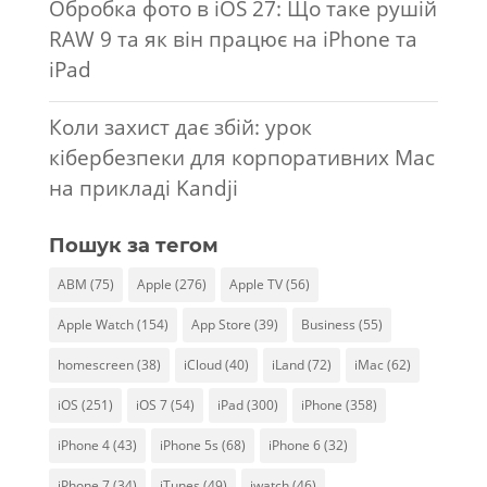
Обробка фото в iOS 27: Що таке рушій
RAW 9 та як він працює на iPhone та
iPad
Коли захист дає збій: урок
кібербезпеки для корпоративних Mac
на прикладі Kandji
Пошук за тегом
ABM
(75)
Apple
(276)
Apple TV
(56)
Apple Watch
(154)
App Store
(39)
Business
(55)
homescreen
(38)
iCloud
(40)
iLand
(72)
iMac
(62)
iOS
(251)
iOS 7
(54)
iPad
(300)
iPhone
(358)
iPhone 4
(43)
iPhone 5s
(68)
iPhone 6
(32)
iPhone 7
(34)
iTunes
(49)
iwatch
(46)