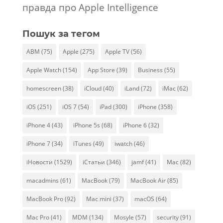
правда про Apple Intelligence
Пошук за тегом
ABM
(75)
Apple
(275)
Apple TV
(56)
Apple Watch
(154)
App Store
(39)
Business
(55)
homescreen
(38)
iCloud
(40)
iLand
(72)
iMac
(62)
iOS
(251)
iOS 7
(54)
iPad
(300)
iPhone
(358)
iPhone 4
(43)
iPhone 5s
(68)
iPhone 6
(32)
iPhone 7
(34)
iTunes
(49)
iwatch
(46)
iНовости
(1529)
iСтатьи
(346)
jamf
(41)
Mac
(82)
macadmins
(61)
MacBook
(79)
MacBook Air
(85)
MacBook Pro
(92)
Mac mini
(37)
macOS
(64)
Mac Pro
(41)
MDM
(134)
Mosyle
(57)
security
(91)