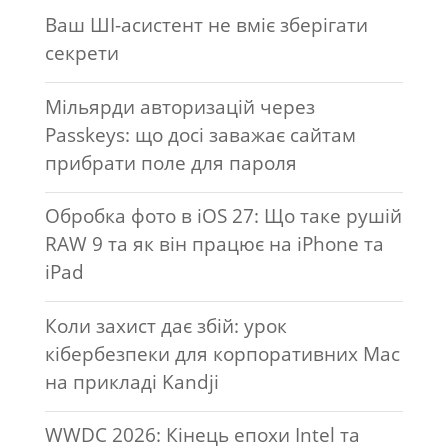
Ваш ШІ-асистент не вміє зберігати
секрети
Мільярди авторизацій через
Passkeys: що досі заважає сайтам
прибрати поле для пароля
Обробка фото в iOS 27: Що таке рушій
RAW 9 та як він працює на iPhone та
iPad
Коли захист дає збій: урок
кібербезпеки для корпоративних Mac
на прикладі Kandji
WWDC 2026: Кінець епохи Intel та