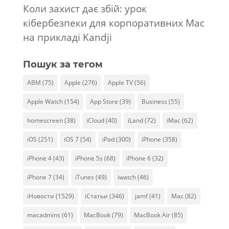
Коли захист дає збій: урок
кібербезпеки для корпоративних Mac
на прикладі Kandji
Пошук за тегом
ABM
(75)
Apple
(276)
Apple TV
(56)
Apple Watch
(154)
App Store
(39)
Business
(55)
homescreen
(38)
iCloud
(40)
iLand
(72)
iMac
(62)
iOS
(251)
iOS 7
(54)
iPad
(300)
iPhone
(358)
iPhone 4
(43)
iPhone 5s
(68)
iPhone 6
(32)
iPhone 7
(34)
iTunes
(49)
iwatch
(46)
iНовости
(1529)
iСтатьи
(346)
jamf
(41)
Mac
(82)
macadmins
(61)
MacBook
(79)
MacBook Air
(85)