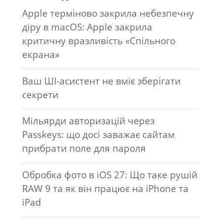
Apple терміново закрила небезпечну
діру в macOS: Apple закрила
критичну вразливість «Спільного
екрана»
Ваш ШІ-асистент не вміє зберігати
секрети
Мільярди авторизацій через
Passkeys: що досі заважає сайтам
прибрати поле для пароля
Обробка фото в iOS 27: Що таке рушій
RAW 9 та як він працює на iPhone та
iPad