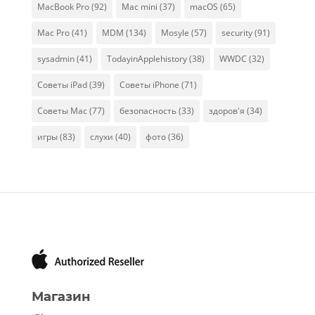
MacBook Pro
(92)
Mac mini
(37)
macOS
(65)
Mac Pro
(41)
MDM
(134)
Mosyle
(57)
security
(91)
sysadmin
(41)
TodayinApplehistory
(38)
WWDC
(32)
Советы iPad
(39)
Советы iPhone
(71)
Советы Mac
(77)
безопасность
(33)
здоров'я
(34)
игры
(83)
слухи
(40)
фото
(36)
Магазин