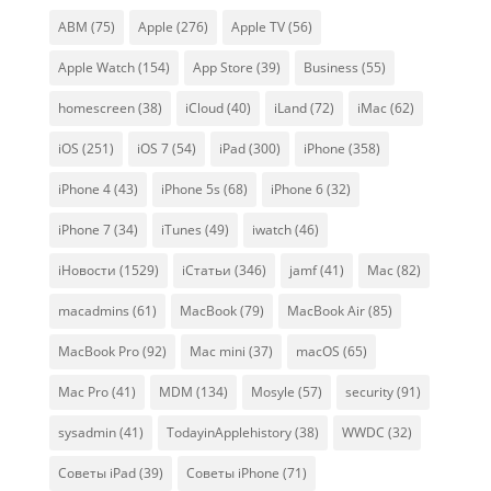
ABM
(75)
Apple
(276)
Apple TV
(56)
Apple Watch
(154)
App Store
(39)
Business
(55)
homescreen
(38)
iCloud
(40)
iLand
(72)
iMac
(62)
iOS
(251)
iOS 7
(54)
iPad
(300)
iPhone
(358)
iPhone 4
(43)
iPhone 5s
(68)
iPhone 6
(32)
iPhone 7
(34)
iTunes
(49)
iwatch
(46)
iНовости
(1529)
iСтатьи
(346)
jamf
(41)
Mac
(82)
macadmins
(61)
MacBook
(79)
MacBook Air
(85)
MacBook Pro
(92)
Mac mini
(37)
macOS
(65)
Mac Pro
(41)
MDM
(134)
Mosyle
(57)
security
(91)
sysadmin
(41)
TodayinApplehistory
(38)
WWDC
(32)
Советы iPad
(39)
Советы iPhone
(71)