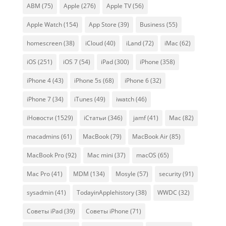
ABM
(75)
Apple
(276)
Apple TV
(56)
Apple Watch
(154)
App Store
(39)
Business
(55)
homescreen
(38)
iCloud
(40)
iLand
(72)
iMac
(62)
iOS
(251)
iOS 7
(54)
iPad
(300)
iPhone
(358)
iPhone 4
(43)
iPhone 5s
(68)
iPhone 6
(32)
iPhone 7
(34)
iTunes
(49)
iwatch
(46)
iНовости
(1529)
iСтатьи
(346)
jamf
(41)
Mac
(82)
macadmins
(61)
MacBook
(79)
MacBook Air
(85)
MacBook Pro
(92)
Mac mini
(37)
macOS
(65)
Mac Pro
(41)
MDM
(134)
Mosyle
(57)
security
(91)
sysadmin
(41)
TodayinApplehistory
(38)
WWDC
(32)
Советы iPad
(39)
Советы iPhone
(71)