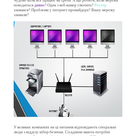
Чудово коли все працює як треба. А що робити, коли мережа
поводиться
дивно
? Одна з веб-камер глючить?
Роутер
зламався? Проблеми у інтернет-провайдера? Вашу мережу
зламали?
У великих компаніях на ці питання відповідають спеціальні
люди з відділу кібер-безпеки. Сісадміни мають потрібні