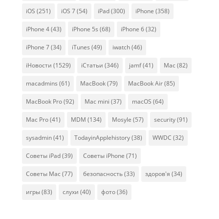
iOS
(251)
iOS 7
(54)
iPad
(300)
iPhone
(358)
iPhone 4
(43)
iPhone 5s
(68)
iPhone 6
(32)
iPhone 7
(34)
iTunes
(49)
iwatch
(46)
iНовости
(1529)
iСтатьи
(346)
jamf
(41)
Mac
(82)
macadmins
(61)
MacBook
(79)
MacBook Air
(85)
MacBook Pro
(92)
Mac mini
(37)
macOS
(64)
Mac Pro
(41)
MDM
(134)
Mosyle
(57)
security
(91)
sysadmin
(41)
TodayinApplehistory
(38)
WWDC
(32)
Советы iPad
(39)
Советы iPhone
(71)
Советы Mac
(77)
безопасность
(33)
здоров'я
(34)
игры
(83)
слухи
(40)
фото
(36)