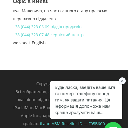
Офіс в Києві:
вул. Малевича, на час воєнного стану праюємо
переважно віддалено
+38 (044) 323 06 09 відділ продажів
+38 (044) 323 07 48 сервісний центр
we speak English
Copyright 1998 – 2024 iLand.
Всі зображення, логотипи та торгівельні марки є
власністю відповідних власників. Apple, iPhone,
iPad, iMac, MacBook, Mac є торгівельними марками
Apple Inc., зареєстрованими у U.S. та інших
країнах.
iLand ABM
Reseller ID — F05B6C0