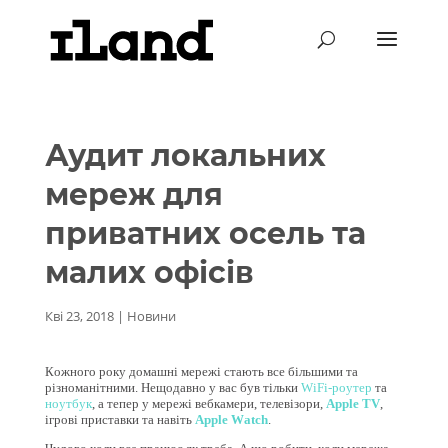
Аудит локальних
мереж для
приватних осель та
малих офісів
Кві 23, 2018
|
Новини
Кожного року домашні мережі стають все більшими та
різноманітними. Нещодавно у вас був тільки
WiFi-роутер
та
ноутбук
, а тепер у мережі вебкамери, телевізори,
Apple TV
,
ігрові приставки та навіть
Apple Watch
.