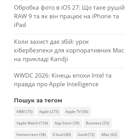
Обробка фото в iOS 27: Що таке рушій
RAW 9 та як він працює на iPhone та
iPad
Коли захист дає збій: урок
кібербезпеки для корпоративних Mac
на прикладі Kandji
WWDC 2026: Кінець епохи Intel та
правда про Apple Intelligence
Пошук за тегом
ABM
(75)
Apple
(275)
Apple TV
(56)
Apple Watch
(154)
App Store
(39)
Business
(55)
homescreen
(38)
iCloud
(40)
iLand
(72)
iMac
(62)