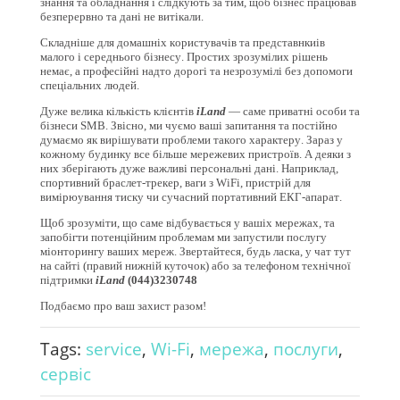
знання та обладнання і слідкують за тим, щоб бізнес працював
безперервно та дані не витікали.
Складніше для домашніх користувачів та представнкиів
малого і середнього бізнесу. Простих зрозумілих рішень
немає, а професійні надто дорогі та незрозумілі без допомоги
спеціальних людей.
Дуже велика кількість клієнтів
iLand
— саме приватні особи та
бізнеси SMB. Звісно, ми чуємо ваші запитання та постійно
думаємо як вирішувати проблеми такого характеру. Зараз у
кожному будинку все більше мережевих пристроїв. А деяки з
них зберігають дуже важливі персональні дані. Наприклад,
спортивний браслет-трекер, ваги з WiFi, пристрій для
вимірюування тиску чи сучасний портативний ЕКГ-апарат.
Щоб зрозуміти, що саме відбувається у вашіх мережах, та
запобігти потенційним проблемам ми запустили послугу
міонторингу ваших мереж. Звертайтеся, будь ласка, у чат тут
на сайті (правий нижній куточок) або за телефоном технічної
підтримки
iLand
(044)3230748
Подбаємо про ваш захист разом!
Tags:
service
,
Wi-Fi
,
мережа
,
послуги
,
сервіс