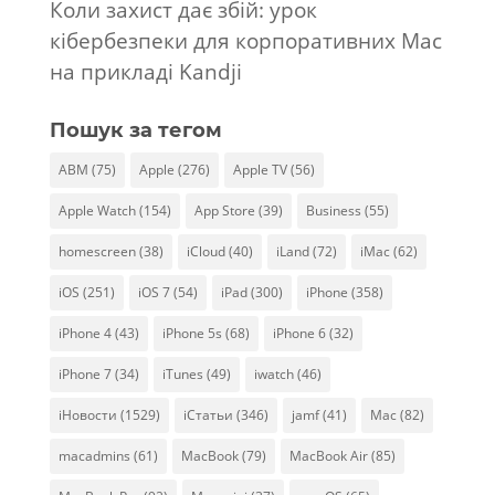
Коли захист дає збій: урок
кібербезпеки для корпоративних Mac
на прикладі Kandji
Пошук за тегом
ABM
(75)
Apple
(276)
Apple TV
(56)
Apple Watch
(154)
App Store
(39)
Business
(55)
homescreen
(38)
iCloud
(40)
iLand
(72)
iMac
(62)
iOS
(251)
iOS 7
(54)
iPad
(300)
iPhone
(358)
iPhone 4
(43)
iPhone 5s
(68)
iPhone 6
(32)
iPhone 7
(34)
iTunes
(49)
iwatch
(46)
iНовости
(1529)
iСтатьи
(346)
jamf
(41)
Mac
(82)
macadmins
(61)
MacBook
(79)
MacBook Air
(85)