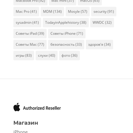
MacBook Pro
(92)
Mac mini
(37)
macOS
(65)
Mac Pro
(41)
MDM
(134)
Mosyle
(57)
security
(91)
sysadmin
(41)
TodayinApplehistory
(38)
WWDC
(32)
Советы iPad
(39)
Советы iPhone
(71)
Советы Mac
(77)
безопасность
(33)
здоров'я
(34)
игры
(83)
слухи
(40)
фото
(36)
Магазин
iPhone