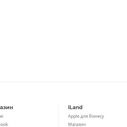
азин
iLand
ne
Apple для бізнесу
Book
Магазин