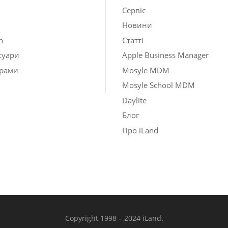
Сервіс
Новини
h
Статті
суари
Apple Business Manager
рами
Mosyle MDM
Mosyle School MDM
Daylite
Блог
Про iLand
Copyright 1998 – 2024 iLand.