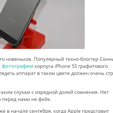
что новенькое. Популярный техно-блоггер Сонн
е
фотографии
корпуса iPhone 5S графитового
лядеть аппарат в таком цвете должен очень ст
 таким слухам с изрядной долей сомнения. Нет
о перед нами не фейк.
же в начале сентября, когда Apple представит