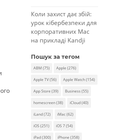
Коли захист дає збій:
урок кібербезпеки для
корпоративних Mac
на прикладі Kandji
Пошук за тегом
ABM
(75)
Apple
(276)
и
Apple TV
(56)
Apple Watch
(154)
рого
App Store
(39)
Business
(55)
homescreen
(38)
iCloud
(40)
iLand
(72)
iMac
(62)
iOS
(251)
iOS 7
(54)
iPad
(300)
iPhone
(358)