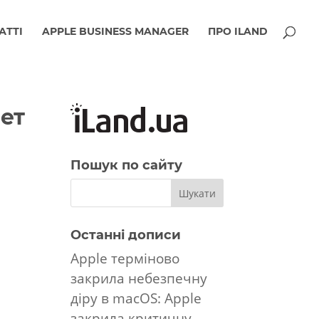
АТТІ
APPLE BUSINESS MANAGER
ПРО ILAND
ет
Пошук по сайту
Останні дописи
Apple терміново
закрила небезпечну
діру в macOS: Apple
закрила критичну