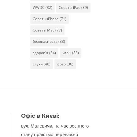
WWDC
(32)
Советы iPad
(39)
Советы iPhone
(71)
Советы Mac
(77)
безопасность
(33)
здоров'я
(34)
игры
(83)
слухи
(40)
фото
(36)
Офіс в Києві:
вул. Малевича, на час воєнного
стану праюємо переважно