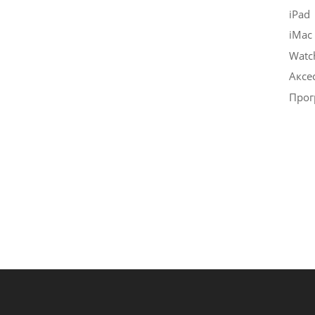
iPad
iMac
Watc
Аксе
Прог