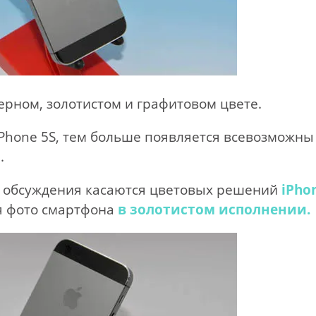
ерном, золотистом и графитовом цвете.
Phone 5S, тем больше появляется всевозможны
.
е обсуждения касаются цветовых решений
iPho
ся фото смартфона
в золотистом исполнении.