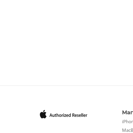
Маг
iPho
Mac