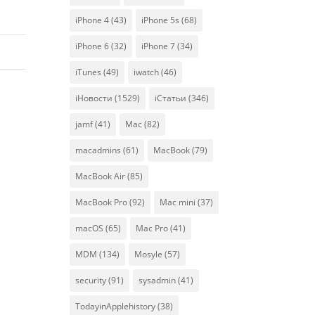
iPhone 4
(43)
iPhone 5s
(68)
iPhone 6
(32)
iPhone 7
(34)
iTunes
(49)
iwatch
(46)
iНовости
(1529)
iСтатьи
(346)
jamf
(41)
Mac
(82)
macadmins
(61)
MacBook
(79)
MacBook Air
(85)
MacBook Pro
(92)
Mac mini
(37)
macOS
(65)
Mac Pro
(41)
MDM
(134)
Mosyle
(57)
security
(91)
sysadmin
(41)
TodayinApplehistory
(38)