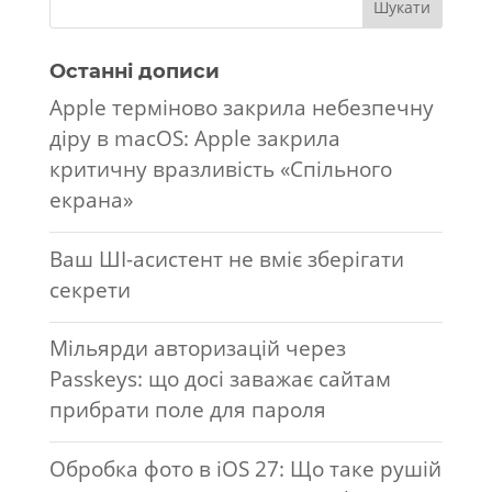
Останні дописи
Apple терміново закрила небезпечну
діру в macOS: Apple закрила
критичну вразливість «Спільного
екрана»
Ваш ШІ-асистент не вміє зберігати
секрети
Мільярди авторизацій через
Passkeys: що досі заважає сайтам
прибрати поле для пароля
Обробка фото в iOS 27: Що таке рушій