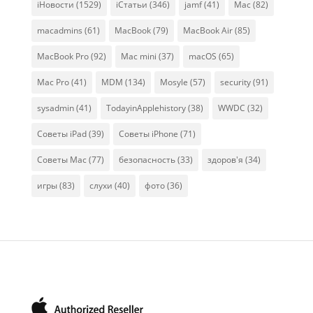
iНовости
(1529)
iСтатьи
(346)
jamf
(41)
Mac
(82)
macadmins
(61)
MacBook
(79)
MacBook Air
(85)
MacBook Pro
(92)
Mac mini
(37)
macOS
(65)
Mac Pro
(41)
MDM
(134)
Mosyle
(57)
security
(91)
sysadmin
(41)
TodayinApplehistory
(38)
WWDC
(32)
Советы iPad
(39)
Советы iPhone
(71)
Советы Mac
(77)
безопасность
(33)
здоров'я
(34)
игры
(83)
слухи
(40)
фото
(36)