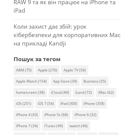
RAW 9 та як він працює на iPhone та
iPad
Коли захист дає збій: урок
кібербезпеки для корпоративних Mac
на прикладі Kandji
Пошук за тегом
ABM
(75)
Apple
(276)
Apple TV
(56)
Apple Watch
(154)
App Store
(39)
Business
(55)
homescreen
(38)
iCloud
(40)
iLand
(72)
iMac
(62)
iOS
(251)
iOS 7
(54)
iPad
(300)
iPhone
(358)
iPhone 4
(43)
iPhone 5s
(68)
iPhone 6
(32)
iPhone 7
(34)
iTunes
(49)
iwatch
(46)