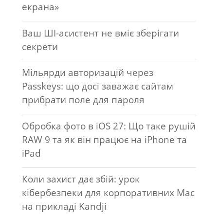
екрана»
Ваш ШІ-асистент не вміє зберігати
секрети
Мільярди авторизацій через
Passkeys: що досі заважає сайтам
прибрати поле для пароля
Обробка фото в iOS 27: Що таке рушій
RAW 9 та як він працює на iPhone та
iPad
Коли захист дає збій: урок
кібербезпеки для корпоративних Mac
на прикладі Kandji