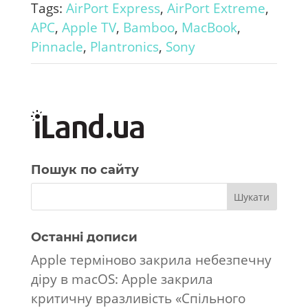
Tags:
AirPort Express
,
AirPort Extreme
,
APC
,
Apple TV
,
Bamboo
,
MacBook
,
Pinnacle
,
Plantronics
,
Sony
Пошук по сайту
Останні дописи
Apple терміново закрила небезпечну
діру в macOS: Apple закрила
критичну вразливість «Спільного