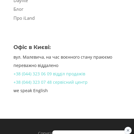
Daylite
Блог
Про iLand
Офіс в Києві:
вул. Малевича, на час воєнного стану праюємо
переважно віддалено
+38 (044) 323 06 09 відділ продажів
+38 (044) 323 07 48 сервісний центр
we speak English
Copyright 1998 – 2024 iLand.