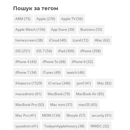
Пошук за тегом
ABM
(75)
Apple
(276)
Apple TV
(56)
Apple Watch
(154)
App Store
(39)
Business
(55)
homescreen
(38)
iCloud
(40)
iLand
(72)
iMac
(62)
iOS
(251)
iOS 7
(54)
iPad
(300)
iPhone
(358)
iPhone 4
(43)
iPhone 5s
(68)
iPhone 6
(32)
iPhone 7
(34)
iTunes
(49)
iwatch
(46)
iНовости
(1529)
iСтатьи
(346)
jamf
(41)
Mac
(82)
macadmins
(61)
MacBook
(79)
MacBook Air
(85)
MacBook Pro
(92)
Mac mini
(37)
macOS
(65)
Mac Pro
(41)
MDM
(134)
Mosyle
(57)
security
(91)
sysadmin
(41)
TodayinApplehistory
(38)
WWDC
(32)