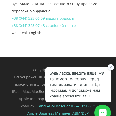
вул. Малевича, на час воєнного стану праюємо
переважно віддалено
+38 (044) 323 06 09 відділ продажів
+38 (044) 323 07 48 сервісний центр
we speak English
Copyright 1998 – 2024 iLand.
Всі зображення, логотипи та торгівельні марки є
власністю відповідних власників. Apple, iPhone,
iPad, iMac, MacBook, Mac є торгівельними марками
Apple Inc., зареєстрованими у U.S. та інших
країнах.
iLand ABM
Reseller ID — F05B6C0
Apple Business Manager,
ABM/DEP