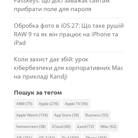
Passkeys: що досі заважає сайтам
прибрати поле для пароля
Обробка фото в iOS 27: Що таке рушій
RAW 9 та як він працює на iPhone та
iPad
Коли захист дає збій: урок
кібербезпеки для корпоративних Mac
на прикладі Kandji
Пошук за тегом
ABM
(75)
Apple
(276)
Apple TV
(56)
Apple Watch
(154)
App Store
(39)
Business
(55)
homescreen
(38)
iCloud
(40)
iLand
(72)
iMac
(62)
iOS
(251)
iOS 7
(54)
iPad
(300)
iPhone
(358)