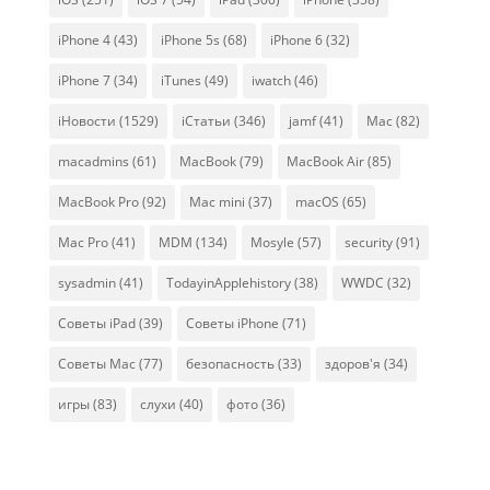
iPhone 4
(43)
iPhone 5s
(68)
iPhone 6
(32)
iPhone 7
(34)
iTunes
(49)
iwatch
(46)
iНовости
(1529)
iСтатьи
(346)
jamf
(41)
Mac
(82)
macadmins
(61)
MacBook
(79)
MacBook Air
(85)
MacBook Pro
(92)
Mac mini
(37)
macOS
(65)
Mac Pro
(41)
MDM
(134)
Mosyle
(57)
security
(91)
sysadmin
(41)
TodayinApplehistory
(38)
WWDC
(32)
Советы iPad
(39)
Советы iPhone
(71)
Советы Mac
(77)
безопасность
(33)
здоров'я
(34)
игры
(83)
слухи
(40)
фото
(36)