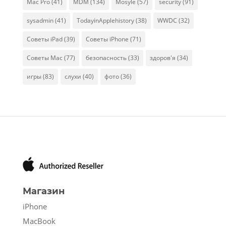
Mac Pro
(41)
MDM
(134)
Mosyle
(57)
security
(91)
sysadmin
(41)
TodayinApplehistory
(38)
WWDC
(32)
Советы iPad
(39)
Советы iPhone
(71)
Советы Mac
(77)
безопасность
(33)
здоров'я
(34)
игры
(83)
слухи
(40)
фото
(36)
Магазин
iPhone
MacBook