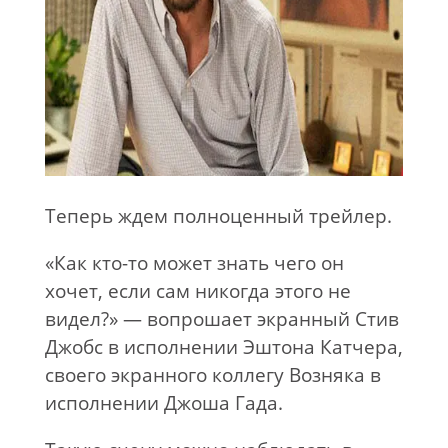
Теперь ждем полноценный трейлер.
«Как кто-то может знать чего он
хочет, если сам никогда этого не
видел?» — вопрошает экранный Стив
Джобс в исполнении Эштона Катчера,
своего экранного коллегу Возняка в
исполнении Джоша Гада.