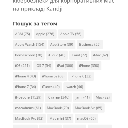
кібербезпеки для корпоративних Mac
на прикладі Kandji
Пошук за тегом
ABM
(75)
Apple
(276)
Apple TV
(56)
Apple Watch
(154)
App Store
(39)
Business
(55)
homescreen
(38)
iCloud
(40)
iLand
(72)
iMac
(62)
iOS
(251)
iOS 7
(54)
iPad
(300)
iPhone
(358)
iPhone 4
(43)
iPhone 5s
(68)
iPhone 6
(32)
iPhone 7
(34)
iTunes
(49)
iwatch
(46)
iНовости
(1529)
iСтатьи
(346)
jamf
(41)
Mac
(82)
macadmins
(61)
MacBook
(79)
MacBook Air
(85)
MacBook Pro
(92)
Mac mini
(37)
macOS
(65)