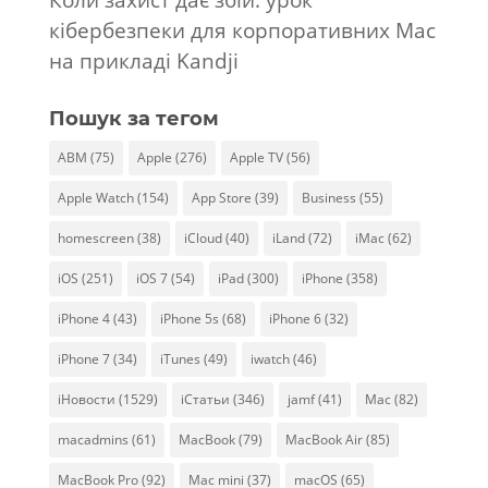
Коли захист дає збій: урок
кібербезпеки для корпоративних Mac
на прикладі Kandji
Пошук за тегом
ABM
(75)
Apple
(276)
Apple TV
(56)
Apple Watch
(154)
App Store
(39)
Business
(55)
homescreen
(38)
iCloud
(40)
iLand
(72)
iMac
(62)
iOS
(251)
iOS 7
(54)
iPad
(300)
iPhone
(358)
iPhone 4
(43)
iPhone 5s
(68)
iPhone 6
(32)
iPhone 7
(34)
iTunes
(49)
iwatch
(46)
iНовости
(1529)
iСтатьи
(346)
jamf
(41)
Mac
(82)
macadmins
(61)
MacBook
(79)
MacBook Air
(85)
MacBook Pro
(92)
Mac mini
(37)
macOS
(65)