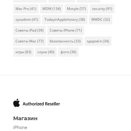
Mac Pro
(41)
MDM
(134)
Mosyle
(57)
security
(91)
sysadmin
(41)
TodayinApplehistory
(38)
WWDC
(32)
Советы iPad
(39)
Советы iPhone
(71)
Советы Mac
(77)
безопасность
(33)
здоров'я
(34)
игры
(83)
слухи
(40)
фото
(36)
Магазин
iPhone