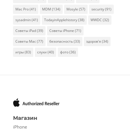
Mac Pro
(41)
MDM
(134)
Mosyle
(57)
security
(91)
sysadmin
(41)
TodayinApplehistory
(38)
WWDC
(32)
Советы iPad
(39)
Советы iPhone
(71)
Советы Mac
(77)
безопасность
(33)
здоров'я
(34)
игры
(83)
слухи
(40)
фото
(36)
Магазин
iPhone