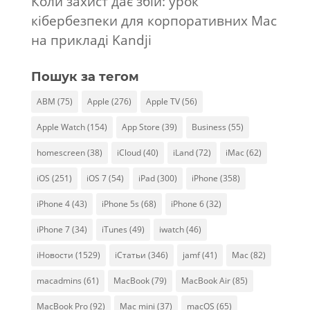
Коли захист дає збій: урок
кібербезпеки для корпоративних Mac
на прикладі Kandji
Пошук за тегом
ABM
(75)
Apple
(276)
Apple TV
(56)
Apple Watch
(154)
App Store
(39)
Business
(55)
homescreen
(38)
iCloud
(40)
iLand
(72)
iMac
(62)
iOS
(251)
iOS 7
(54)
iPad
(300)
iPhone
(358)
iPhone 4
(43)
iPhone 5s
(68)
iPhone 6
(32)
iPhone 7
(34)
iTunes
(49)
iwatch
(46)
iНовости
(1529)
iСтатьи
(346)
jamf
(41)
Mac
(82)
macadmins
(61)
MacBook
(79)
MacBook Air
(85)
MacBook Pro
(92)
Mac mini
(37)
macOS
(65)