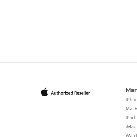
Маг
iPho
Mac
iPad
iMac
Watc