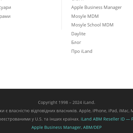
суари
Apple Business Manager
рами
Mosyle MDM
Mosyle School MDM
Daylite
Блог
Про iLand
Copyright 1998 – 2024 iLand.
ки є власністю відповідних власників. Apple, iPhone, iPad, iMac
ареєстрованими у U.S. та інших країнах.
iLand ABM
Reseller ID — 
Apple Business Manager,
ABM/DEP