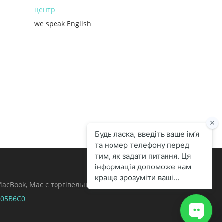
центр
we speak English
, MacBook, Mac є торгівельними марками Apple
F05B6C0