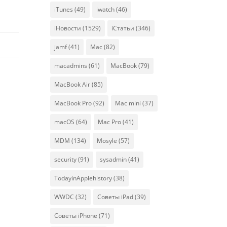
iTunes
(49)
iwatch
(46)
iНовости
(1529)
iСтатьи
(346)
jamf
(41)
Mac
(82)
macadmins
(61)
MacBook
(79)
MacBook Air
(85)
MacBook Pro
(92)
Mac mini
(37)
macOS
(64)
Mac Pro
(41)
MDM
(134)
Mosyle
(57)
security
(91)
sysadmin
(41)
TodayinApplehistory
(38)
WWDC
(32)
Советы iPad
(39)
Советы iPhone
(71)