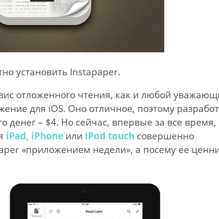
но установить Instapaper.
вис отложенного чтения, как и любой уважаю
жение для iOS. Оно отличное, поэтому разрабо
о денег – $4. Но сейчас, впервые за все время,
ля
iPad,
iPhone
или
iPod touch
совершенно
paper «приложением недели», а посему ее ценн