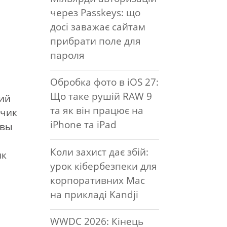
через Passkeys: що
досі заважає сайтам
прибрати поле для
пароля
Обробка фото в iOS 27:
Що таке рушій RAW 9
щий
та як він працює на
тчик
iPhone та iPad
 вы
Коли захист дає збій:
ик
урок кібербезпеки для
корпоративних Mac
на прикладі Kandji
WWDC 2026: Кінець