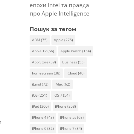
епохи Intel та правда
про Apple Intelligence
Пошук за тегом
ABM
(75)
Apple
(275)
Apple TV
(56)
Apple Watch
(154)
App Store
(39)
Business
(55)
homescreen
(38)
iCloud
(40)
iLand
(72)
iMac
(62)
iOS
(251)
iOS 7
(54)
iPad
(300)
iPhone
(358)
iPhone 4
(43)
iPhone 5s
(68)
и
iPhone 6
(32)
iPhone 7
(34)