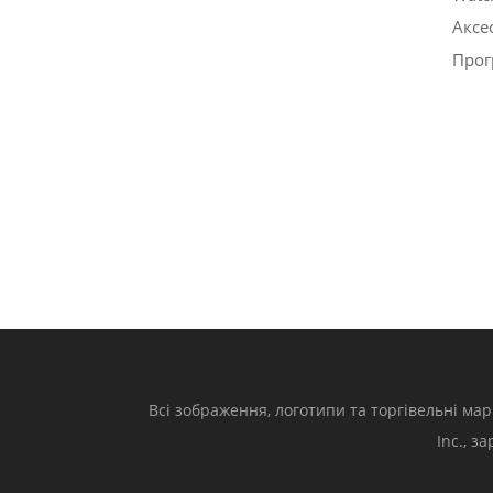
Аксе
Прог
Всі зображення, логотипи та торгівельні мар
Inc., з