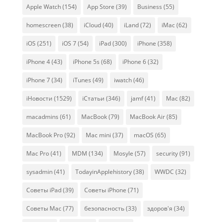
Apple Watch
(154)
App Store
(39)
Business
(55)
homescreen
(38)
iCloud
(40)
iLand
(72)
iMac
(62)
iOS
(251)
iOS 7
(54)
iPad
(300)
iPhone
(358)
iPhone 4
(43)
iPhone 5s
(68)
iPhone 6
(32)
iPhone 7
(34)
iTunes
(49)
iwatch
(46)
iНовости
(1529)
iСтатьи
(346)
jamf
(41)
Mac
(82)
macadmins
(61)
MacBook
(79)
MacBook Air
(85)
MacBook Pro
(92)
Mac mini
(37)
macOS
(65)
Mac Pro
(41)
MDM
(134)
Mosyle
(57)
security
(91)
sysadmin
(41)
TodayinApplehistory
(38)
WWDC
(32)
Советы iPad
(39)
Советы iPhone
(71)
Советы Mac
(77)
безопасность
(33)
здоров'я
(34)