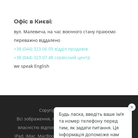
Офіс в Києві:
вул. Малевича, на час воєнного стану праюємо
переважно віддалено
+38 (044) 323 06 09 відділ продажів
+38 (044) 323 07 48 сервісний центр
we speak English
Copyright 1998 – 2024 iLand.
Всі зображення, логотипи та торгівельні марки є
власністю відповідних власників. Apple, iPhone,
iPad, iMac, MacBook, Mac є торгівельними марками