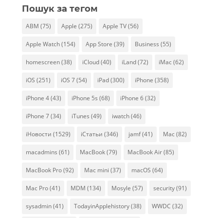
Пошук за тегом
ABM
(75)
Apple
(275)
Apple TV
(56)
Apple Watch
(154)
App Store
(39)
Business
(55)
homescreen
(38)
iCloud
(40)
iLand
(72)
iMac
(62)
iOS
(251)
iOS 7
(54)
iPad
(300)
iPhone
(358)
iPhone 4
(43)
iPhone 5s
(68)
iPhone 6
(32)
iPhone 7
(34)
iTunes
(49)
iwatch
(46)
iНовости
(1529)
iСтатьи
(346)
jamf
(41)
Mac
(82)
macadmins
(61)
MacBook
(79)
MacBook Air
(85)
MacBook Pro
(92)
Mac mini
(37)
macOS
(64)
Mac Pro
(41)
MDM
(134)
Mosyle
(57)
security
(91)
sysadmin
(41)
TodayinApplehistory
(38)
WWDC
(32)