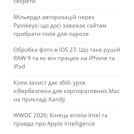
секрети
Мільярди авторизацій через
Passkeys: що досі заважає сайтам
прибрати поле для пароля
Обробка фото в iOS 27: Що таке рушій
RAW 9 та як він працює на iPhone та
iPad
Коли захист дає збій: урок
кібербезпеки для корпоративних Mac
на прикладі Kandji
WWDC 2026: Кінець епохи Intel та
правда про Apple Intelligence