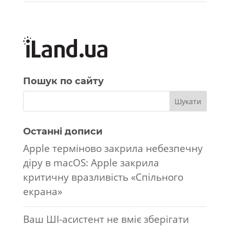
Пошук по сайту
Останні дописи
Apple терміново закрила небезпечну
діру в macOS: Apple закрила
критичну вразливість «Спільного
екрана»
Ваш ШІ-асистент не вміє зберігати