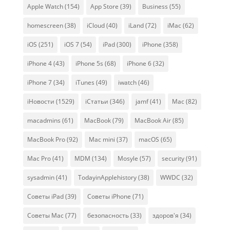
Apple Watch
(154)
App Store
(39)
Business
(55)
homescreen
(38)
iCloud
(40)
iLand
(72)
iMac
(62)
iOS
(251)
iOS 7
(54)
iPad
(300)
iPhone
(358)
iPhone 4
(43)
iPhone 5s
(68)
iPhone 6
(32)
iPhone 7
(34)
iTunes
(49)
iwatch
(46)
iНовости
(1529)
iСтатьи
(346)
jamf
(41)
Mac
(82)
macadmins
(61)
MacBook
(79)
MacBook Air
(85)
MacBook Pro
(92)
Mac mini
(37)
macOS
(65)
Mac Pro
(41)
MDM
(134)
Mosyle
(57)
security
(91)
sysadmin
(41)
TodayinApplehistory
(38)
WWDC
(32)
Советы iPad
(39)
Советы iPhone
(71)
Советы Mac
(77)
безопасность
(33)
здоров'я
(34)