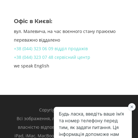
Офіс в Києві:
вул. Малевича, на час воєнного стану праюємо
переважно віддалено
+38 (044) 323 06 09 відділ продажів
+38 (044) 323 07 48 сервісний центр
we speak English
Copyright 1998 – 2024 iLand.
Всі зображення, логотипи та торгівельні марки є
власністю відповідних власників. Apple, iPhone,
iPad, iMac, MacBook, Mac є торгівельними марками