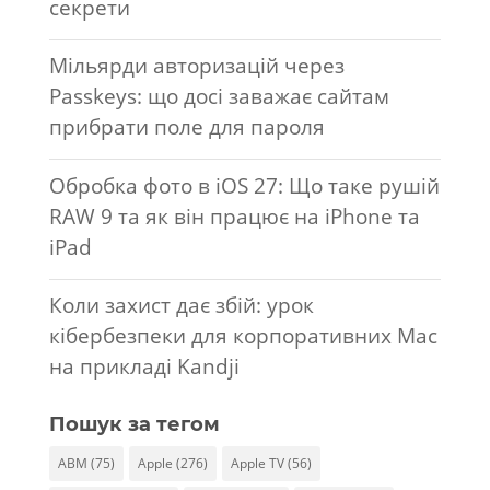
секрети
Мільярди авторизацій через
Passkeys: що досі заважає сайтам
прибрати поле для пароля
Обробка фото в iOS 27: Що таке рушій
RAW 9 та як він працює на iPhone та
iPad
Коли захист дає збій: урок
кібербезпеки для корпоративних Mac
на прикладі Kandji
Пошук за тегом
ABM
(75)
Apple
(276)
Apple TV
(56)