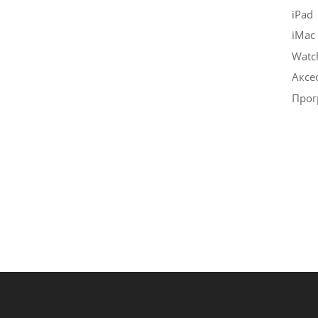
iPad
iMac
Watc
Аксе
Прог