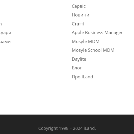
Сервіс
Новини
h
Статті
суари
Apple Business Manager
рами
Mosyle MDM
Mosyle School MDM
Daylite
Блог
Про iLand
Copyright 1998 – 2024 iLand.