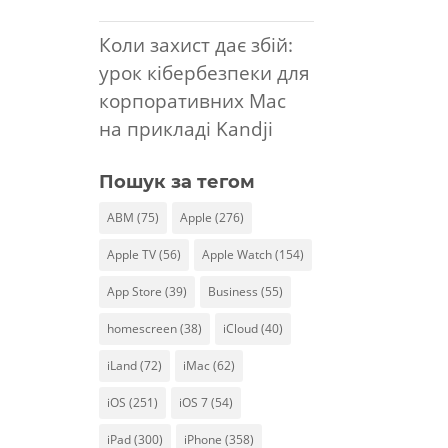
Коли захист дає збій:
урок кібербезпеки для
корпоративних Mac
на прикладі Kandji
Пошук за тегом
ABM
(75)
Apple
(276)
Apple TV
(56)
Apple Watch
(154)
App Store
(39)
Business
(55)
homescreen
(38)
iCloud
(40)
iLand
(72)
iMac
(62)
iOS
(251)
iOS 7
(54)
iPad
(300)
iPhone
(358)