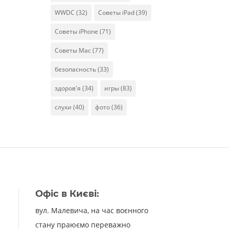
WWDC
(32)
Советы iPad
(39)
Советы iPhone
(71)
Советы Mac
(77)
безопасность
(33)
здоров'я
(34)
игры
(83)
слухи
(40)
фото
(36)
Офіс в Києві:
вул. Малевича, на час воєнного
стану праюємо переважно