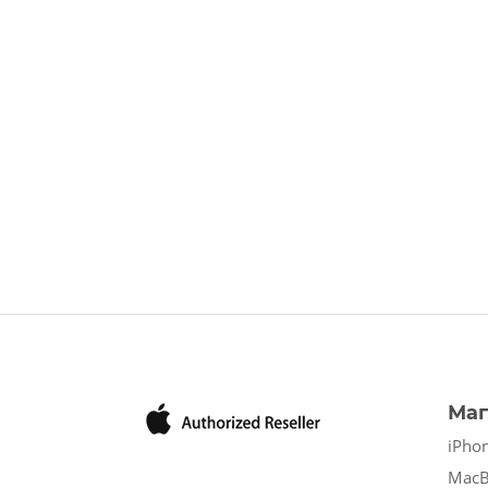
Маг
iPho
Mac