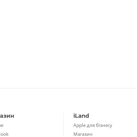
азин
iLand
ne
Apple для бізнесу
Book
Магазин