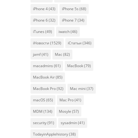
iPhone 4
(43)
iPhone 5s
(68)
iPhone 6
(32)
iPhone 7
(34)
iTunes
(49)
iwatch
(46)
iНовости
(1529)
iСтатьи
(346)
jamf
(41)
Mac
(82)
macadmins
(61)
MacBook
(79)
MacBook Air
(85)
MacBook Pro
(92)
Mac mini
(37)
macOS
(65)
Mac Pro
(41)
MDM
(134)
Mosyle
(57)
security
(91)
sysadmin
(41)
TodayinApplehistory
(38)