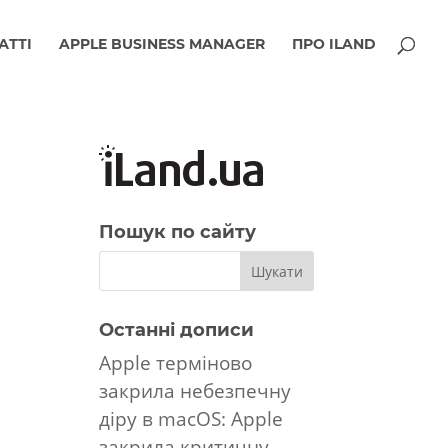
АТТІ
APPLE BUSINESS MANAGER
ПРО ILAND
Пошук по сайту
Останні дописи
Apple терміново
закрила небезпечну
діру в macOS: Apple
закрила критичну