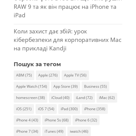
RAW 9 та як він працює на iPhone та
iPad
Коли захист дає збій: урок
кібербезпеки для корпоративних Mac
на прикладі Kandji
Пошук за тегом
ABM
(75)
Apple
(276)
Apple TV
(56)
Apple Watch
(154)
App Store
(39)
Business
(55)
homescreen
(38)
iCloud
(40)
iLand
(72)
iMac
(62)
iOS
(251)
iOS 7
(54)
iPad
(300)
iPhone
(358)
iPhone 4
(43)
iPhone 5s
(68)
iPhone 6
(32)
iPhone 7
(34)
iTunes
(49)
iwatch
(46)