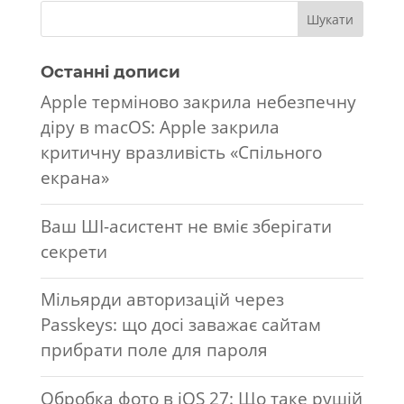
Останні дописи
Apple терміново закрила небезпечну
діру в macOS: Apple закрила
критичну вразливість «Спільного
екрана»
Ваш ШІ-асистент не вміє зберігати
секрети
Мільярди авторизацій через
Passkeys: що досі заважає сайтам
прибрати поле для пароля
Обробка фото в iOS 27: Що таке рушій