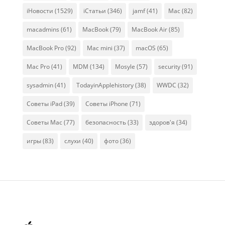
iНовости
(1529)
iСтатьи
(346)
jamf
(41)
Mac
(82)
macadmins
(61)
MacBook
(79)
MacBook Air
(85)
MacBook Pro
(92)
Mac mini
(37)
macOS
(65)
Mac Pro
(41)
MDM
(134)
Mosyle
(57)
security
(91)
sysadmin
(41)
TodayinApplehistory
(38)
WWDC
(32)
Советы iPad
(39)
Советы iPhone
(71)
Советы Mac
(77)
безопасность
(33)
здоров'я
(34)
игры
(83)
слухи
(40)
фото
(36)