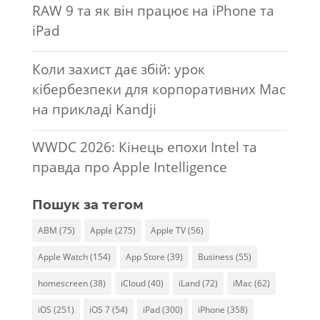
RAW 9 та як він працює на iPhone та
iPad
Коли захист дає збій: урок
кібербезпеки для корпоративних Mac
на прикладі Kandji
WWDC 2026: Кінець епохи Intel та
правда про Apple Intelligence
Пошук за тегом
ABM
(75)
Apple
(275)
Apple TV
(56)
Apple Watch
(154)
App Store
(39)
Business
(55)
homescreen
(38)
iCloud
(40)
iLand
(72)
iMac
(62)
iOS
(251)
iOS 7
(54)
iPad
(300)
iPhone
(358)