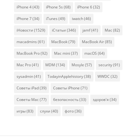
iPhone 4
(43)
iPhone 5s
(68)
iPhone 6
(32)
iPhone 7
(34)
iTunes
(49)
iwatch
(46)
iНовости
(1529)
iСтатьи
(346)
jamf
(41)
Mac
(82)
macadmins
(61)
MacBook
(79)
MacBook Air
(85)
MacBook Pro
(92)
Mac mini
(37)
macOS
(64)
Mac Pro
(41)
MDM
(134)
Mosyle
(57)
security
(91)
sysadmin
(41)
TodayinApplehistory
(38)
WWDC
(32)
Советы iPad
(39)
Советы iPhone
(71)
Советы Mac
(77)
безопасность
(33)
здоров'я
(34)
игры
(83)
слухи
(40)
фото
(36)