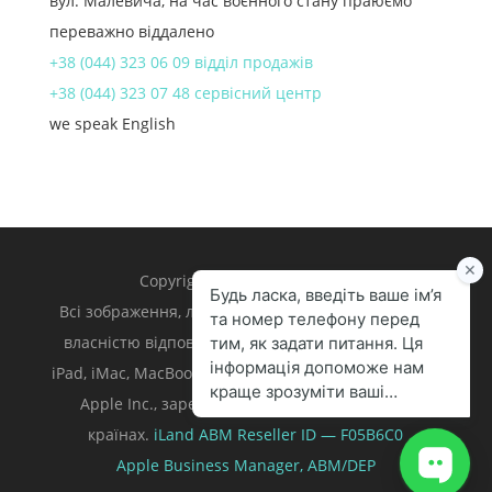
вул. Малевича, на час воєнного стану праюємо
переважно віддалено
+38 (044) 323 06 09 відділ продажів
+38 (044) 323 07 48 сервісний центр
we speak English
Copyright 1998 – 2024 iLand.
Всі зображення, логотипи та торгівельні марки є
власністю відповідних власників. Apple, iPhone,
iPad, iMac, MacBook, Mac є торгівельними марками
Apple Inc., зареєстрованими у U.S. та інших
країнах.
iLand ABM
Reseller ID — F05B6C0
Apple Business Manager,
ABM/DEP