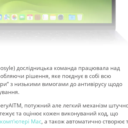
Mosyle) дослідницька команда працювала над
робляючи рішення, яке поєднує в собі всю
віри” з низькими вимогами до антивірусу щодо
ування.
eeryAITM, потужний але легкий механізм штучн
стежує та оцінює кожен виконуваний код, що
у
комп’ютері Mac
, а також автоматично створює 