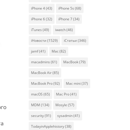
iPhone 4
(43)
iPhone 5s
(68)
iPhone 6
(32)
iPhone 7
(34)
iTunes
(49)
iwatch
(46)
iНовости
(1529)
iСтатьи
(346)
jamf
(41)
Mac
(82)
macadmins
(61)
MacBook
(79)
MacBook Air
(85)
MacBook Pro
(92)
Mac mini
(37)
macOS
(65)
Mac Pro
(41)
MDM
(134)
Mosyle
(57)
ого
security
(91)
sysadmin
(41)
та
TodayinApplehistory
(38)