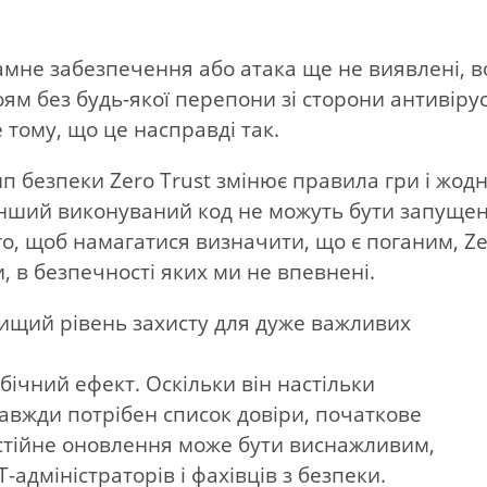
амне забезпечення або атака ще не виявлені, 
м без будь-якої перепони зі сторони антивірус
 тому, що це насправді так.
п безпеки Zero Trust змінює правила гри і жод
 інший виконуваний код не можуть бути запущен
го, щоб намагатися визначити, що є поганим, Z
, в безпечності яких ми не впевнені.
вищий рівень захисту для дуже важливих
обічний ефект. Оскільки він настільки
авжди потрібен список довіри, початкове
остійне оновлення може бути виснажливим,
-адміністраторів і фахівців з безпеки.