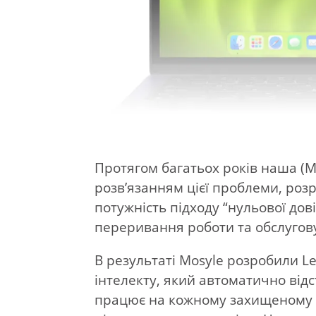
Протягом багатьох років наша (
розв’язанням цієї проблеми, роз
потужність підходу “нульової до
переривання роботи та обслугов
В результаті Mosyle розробили L
інтелекту, який автоматично від
працює на кожному захищеном