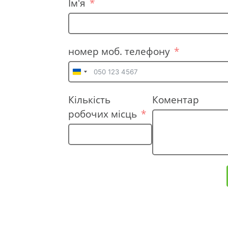
Ім'я
номер моб. телефону
U
k
Кількість
Коментар
r
робочих місць
a
i
n
e
+
3
8
0