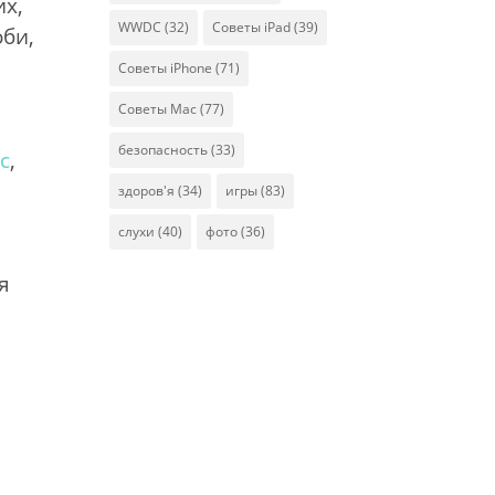
их,
WWDC
(32)
Советы iPad
(39)
оби,
Советы iPhone
(71)
Советы Mac
(77)
безопасность
(33)
c
,
здоров'я
(34)
игры
(83)
слухи
(40)
фото
(36)
я