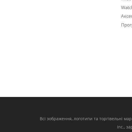
Watc
Аксе
Прог
Всі зображення, логотипи та торгівельні мар
Inc., з