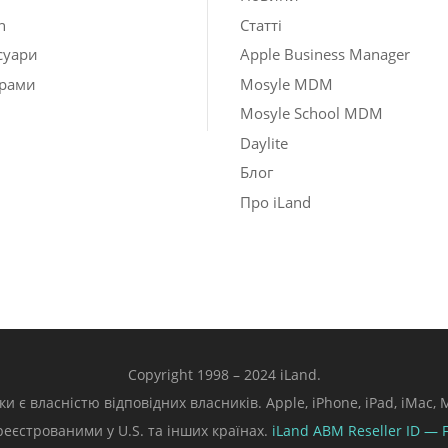
h
Статті
суари
Apple Business Manager
рами
Mosyle MDM
Mosyle School MDM
Daylite
Блог
Про iLand
Copyright 1998 – 2024 iLand.
ки є власністю відповідних власників. Apple, iPhone, iPad, iMac
ареєстрованими у U.S. та інших країнах.
iLand ABM
Reseller ID — 