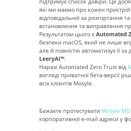
підтримує список довіри. Це дос
які ми маємо про кожен пристрі
відповідальної за розгортання 
встановлення та виправлення п
Результатом цього є
Automated Z
безпеки macOS, який не лише вп
але й повністю автоматизує її з
LeeryAI™
.
Наразі Automated Zero Trust від
M
вигляді приватної бета-версії рі
всіх клієнтів Mosyle.
Бажаєте протестувати
Mosyle M
корпоративної e-mail адреси у фо