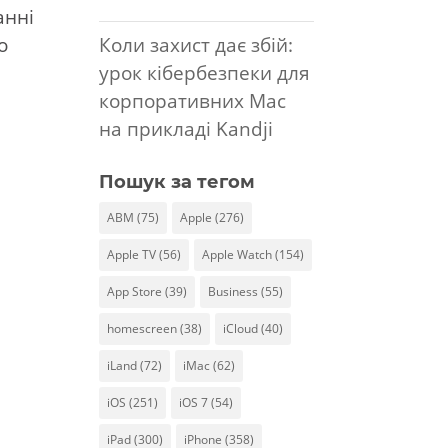
анні
о
Коли захист дає збій:
урок кібербезпеки для
корпоративних Mac
на прикладі Kandji
Пошук за тегом
ABM
(75)
Apple
(276)
Apple TV
(56)
Apple Watch
(154)
App Store
(39)
Business
(55)
homescreen
(38)
iCloud
(40)
iLand
(72)
iMac
(62)
iOS
(251)
iOS 7
(54)
iPad
(300)
iPhone
(358)