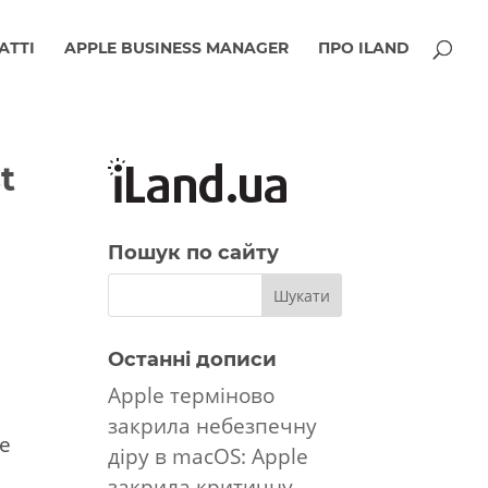
АТТІ
APPLE BUSINESS MANAGER
ПРО ILAND
t
Пошук по сайту
Останні дописи
Apple терміново
закрила небезпечну
Це
діру в macOS: Apple
закрила критичну