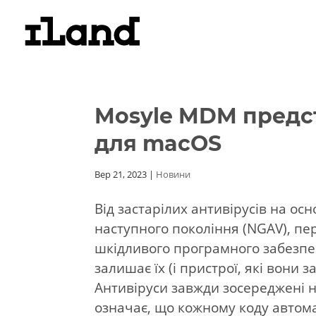
Mosyle MDM предст
для macOS
Вер 21, 2023
|
Новини
Від застарілих антивірусів на осн
наступного покоління (NGAV), пе
шкідливого програмного забезпе
залишає їх (і пристрої, які вони 
Антивіруси завжди зосереджені н
означає, що кожному коду автома