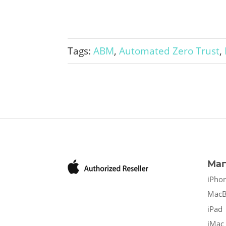
Tags:
ABM
,
Automated Zero Trust
,
Маг
iPho
Mac
iPad
iMac