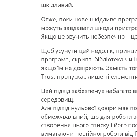
шкідливий.
Отже, поки нове шкідливе прогр
можуть завдавати шкоди пристроя
Якщо це звучить небезпечно – це
Щоб усунути цей недолік, принци
програма, скрипт, бібліотека чи
якщо їм не довіряють. Замість то
Trust пропускає лише ті елементи
Цей підхід забезпечує набагато 
середовищ.
Але підхід нульової довіри має п
обмежувальний, що для роботи з
створення цього списку і його п
вимагаючи постійної роботи від ІТ