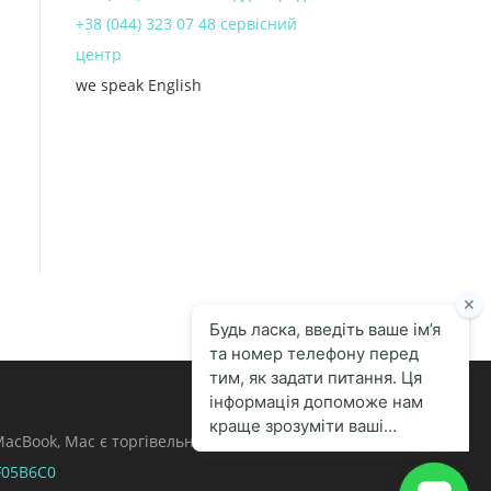
+38 (044) 323 07 48 сервісний
центр
we speak English
, MacBook, Mac є торгівельними марками Apple
F05B6C0