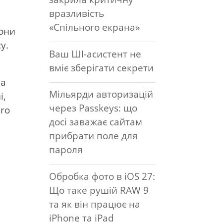
вразливість
«Спільного екрана»
вони
у.
Ваш ШІ-асистент не
вміє зберігати секрети
на
Мільярди авторизацій
і,
через Passkeys: що
ero
досі заважає сайтам
прибрати поле для
пароля
Обробка фото в iOS 27:
Що таке рушій RAW 9
та як він працює на
iPhone та iPad