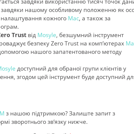
ягається завдяки використанню тисяч точок дан
й завдяки нашому особливому положенню як ос
та налаштування кожного
Mac
, а також за
рограм.
ero Trust
від
Mosyle
, безшумний інструмент
роваджує безпеку Zero Trust на комп’ютерах
Ma
а допомогою нашого запатентованого методу
osyle
доступний для обраної групи клієнтів у
шення, згодом цей інструмент буде доступний дл
DM
з нашою підтримкою? Залиште запит з
рмі зворотнього зв’язку нижче.